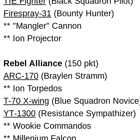
TIE Fighter
(Black Squadron Pilot)
Firespray-31
(Bounty Hunter)
** "Mangler" Cannon
** Ion Projector
Rebel Alliance
(150 pkt)
ARC-170
(Braylen Stramm)
** Ion Torpedos
T-70 X-wing
(Blue Squadron Novice
YT-1300
(Resistance Sympathizer)
** Wookie Commandos
** Millenium Falcon