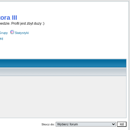
ra III
dzie. Profil jest zbyt duzy :)
Grupy
Statystyki
uj
Skocz do: