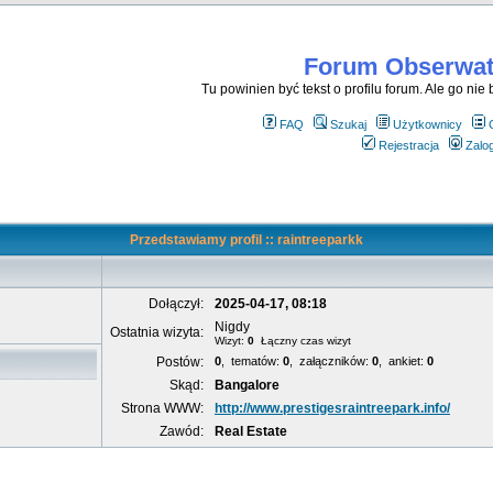
Forum Obserwato
Tu powinien być tekst o profilu forum. Ale go nie be
FAQ
Szukaj
Użytkownicy
Rejestracja
Zalog
Przedstawiamy profil :: raintreeparkk
Dołączył:
2025-04-17, 08:18
Nigdy
Ostatnia wizyta:
Wizyt:
0
Łączny czas wizyt
Postów:
0
, tematów:
0
, załączników:
0
, ankiet:
0
Skąd:
Bangalore
Strona WWW:
http://www.prestigesraintreepark.info/
Zawód:
Real Estate