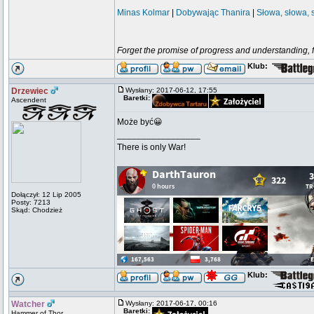
Minas Kolmar
|
Dobywając Thanira
|
Słowa, słowa, 
Forget the promise of progress and understanding, for
Klub:
Drzewiec
Wysłany: 2017-06-12, 17:55
Baretki:
Ascendent
Może być😀
_________________
There is only War!
Dołączył: 12 Lip 2005
Posty: 7213
Skąd: Chodzież
Klub:
Watcher
Wysłany: 2017-06-17, 00:16
Baretki:
Hammer of Thor