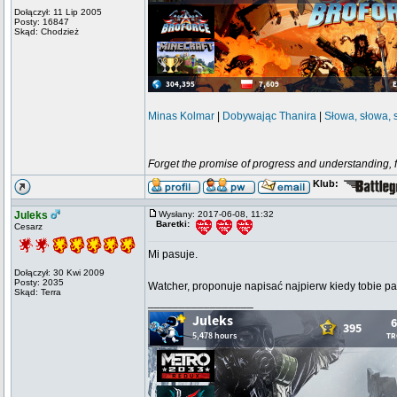
Dołączył: 11 Lip 2005
Posty: 16847
Skąd: Chodzież
Minas Kolmar
|
Dobywając Thanira
|
Słowa, słowa, 
Forget the promise of progress and understanding, for
Klub:
Juleks
Wysłany: 2017-06-08, 11:32
Baretki:
Cesarz
Mi pasuje.
Dołączył: 30 Kwi 2009
Posty: 2035
Watcher, proponuje napisać najpierw kiedy tobie pa
Skąd: Terra
_________________