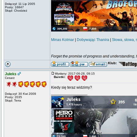
Dołączył: 11 Lip 2005
Posty: 16847
Skąd: Chodzież
Minas Kolmar
|
Dobywając Thanira
|
Słowa, słowa, 
Forget the promise of progress and understanding, for
Klub:
Juleks
Wysłany: 2017-06-28, 09:15
Baretki:
Cesarz
Kiedy się teraz widzimy?
_________________
Dołączył: 30 Kwi 2009
Posty: 2035
Skąd: Terra