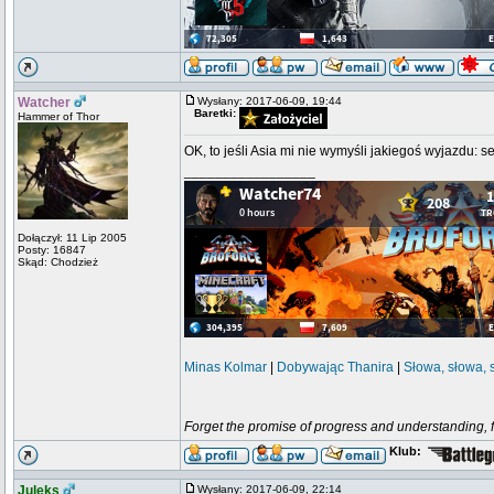
Watcher
Wysłany: 2017-06-09, 19:44
Baretki:
Hammer of Thor
OK, to jeśli Asia mi nie wymyśli jakiegoś wyjazdu:
_________________
Dołączył: 11 Lip 2005
Posty: 16847
Skąd: Chodzież
Minas Kolmar
|
Dobywając Thanira
|
Słowa, słowa, 
Forget the promise of progress and understanding, for
Klub:
Juleks
Wysłany: 2017-06-09, 22:14