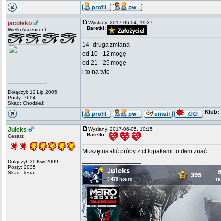
jacoleko
Wysłany: 2017-06-04, 19:27
Baretki:
Wielki Ascendent
14 -druga zmiana
od 10 - 12 mogę
od 21 - 25 mogę
i to na tyle
Dołączył: 12 Lip 2005
Posty: 7694
Skąd: Chodzież
Klub:
Juleks
Wysłany: 2017-06-05, 10:15
Baretki:
Cesarz
Muszę ustalić próby z chłopakami to dam znać.
_________________
Dołączył: 30 Kwi 2009
Posty: 2035
Skąd: Terra