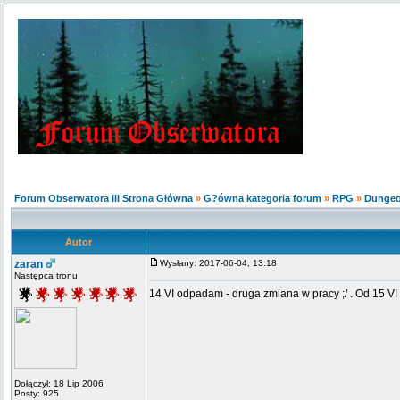
Forum Obserwatora III Strona Główna
»
G?ówna kategoria forum
»
RPG
»
Dunge
Autor
zaran
Wysłany: 2017-06-04, 13:18
Następca tronu
14 VI odpadam - druga zmiana w pracy ;/ . Od 15 VI
Dołączył: 18 Lip 2006
Posty: 925