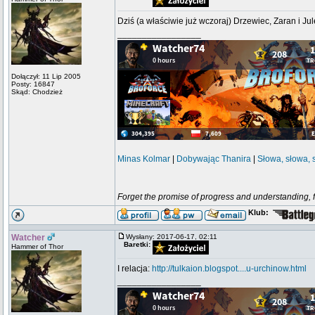
Dziś (a właściwie już wczoraj) Drzewiec, Zaran i Ju
_________________
Dołączył: 11 Lip 2005
Posty: 16847
Skąd: Chodzież
Minas Kolmar
|
Dobywając Thanira
|
Słowa, słowa, 
Forget the promise of progress and understanding, for
Klub:
Watcher
Wysłany: 2017-06-17, 02:11
Baretki:
Hammer of Thor
I relacja:
http://tulkaion.blogspot....u-urchinow.html
_________________