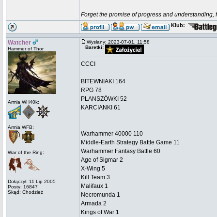
Forget the promise of progress and understanding, for
Klub:
Watcher
Wysłany: 2023-07-01, 11:58
Baretki:
Hammer of Thor
CCCI
BITEWNIAKI 164
RPG 78
PLANSZÓWKI 52
Armia WH40k:
KARCIANKI 61
Armia WFB:
Warhammer 40000 110
Middle-Earth Strategy Battle Game 11
Warhammer Fantasy Battle 60
War of the Ring:
Age of Sigmar 2
X-Wing 5
Kill Team 3
Dołączył: 11 Lip 2005
Malifaux 1
Posty: 16847
Skąd: Chodzież
Necromunda 1
Armada 2
Kings of War 1