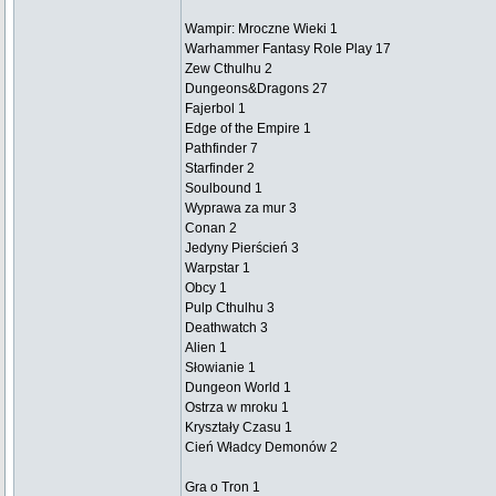
Wampir: Mroczne Wieki 1
Warhammer Fantasy Role Play 17
Zew Cthulhu 2
Dungeons&Dragons 27
Fajerbol 1
Edge of the Empire 1
Pathfinder 7
Starfinder 2
Soulbound 1
Wyprawa za mur 3
Conan 2
Jedyny Pierścień 3
Warpstar 1
Obcy 1
Pulp Cthulhu 3
Deathwatch 3
Alien 1
Słowianie 1
Dungeon World 1
Ostrza w mroku 1
Kryształy Czasu 1
Cień Władcy Demonów 2
Gra o Tron 1