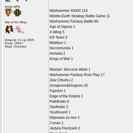
Armia WFB:
Warhammer 40000 110
Middle-Earth Strategy Battle Game 11
Warhammer Fantasy Battle 60
War of the Ring:
Age of Sigmar 1
X-Wing 5
Kill Team 3
Dołączył: 11 Lip 2005
Malifaux 1
Posty: 16847
Skąd: Chodzież
Necromunda 1
Armada 2
Kings of War 1
Wampir: Mroczne Wieki 1
Warhammer Fantasy Role Play 17
Zew Cthulhu 2
Dungeons&Dragons 26
Fajerbol 1
Edge of the Empire 1
Pathfinder 6
Starfinder 2
Soulbound 1
Wyprawa za mur 3
Conan 1
Jedyny Pierścień 2