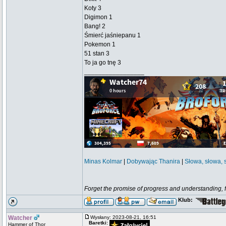
Koty 3
Digimon 1
Bang! 2
Śmierć jaśniepanu 1
Pokemon 1
51 stan 3
To ja go tnę 3
_________________
Minas Kolmar
|
Dobywając Thanira
|
Słowa, słowa, 
Forget the promise of progress and understanding, for
Klub:
Watcher
Wysłany: 2023-08-21, 16:51
Baretki:
Hammer of Thor