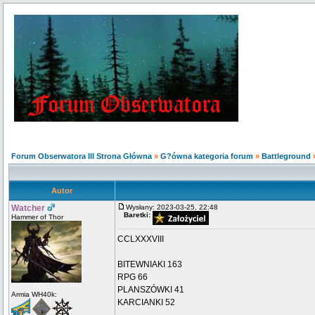
Forum Obserwatora III Strona Główna
»
G?ówna kategoria forum
»
Battleground
Autor
Watcher
Wysłany: 2023-03-25, 22:48
Baretki:
Hammer of Thor
CCLXXXVIII
BITEWNIAKI 163
RPG 66
PLANSZÓWKI 41
Armia WH40k:
KARCIANKI 52