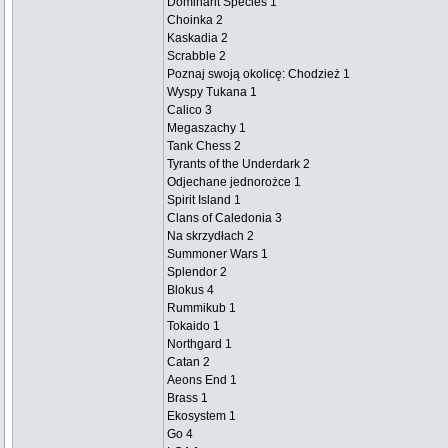
Dominant Species 1
Choinka 2
Kaskadia 2
Scrabble 2
Poznaj swoją okolicę: Chodzież 1
Wyspy Tukana 1
Calico 3
Megaszachy 1
Tank Chess 2
Tyrants of the Underdark 2
Odjechane jednorożce 1
Spirit Island 1
Clans of Caledonia 3
Na skrzydłach 2
Summoner Wars 1
Splendor 2
Blokus 4
Rummikub 1
Tokaido 1
Northgard 1
Catan 2
Aeons End 1
Brass 1
Ekosystem 1
Go 4