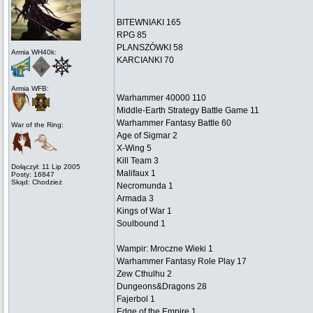
BITEWNIAKI 165
RPG 85
PLANSZÓWKI 58
Armia WH40k:
KARCIANKI 70
Armia WFB:
Warhammer 40000 110
Middle-Earth Strategy Battle Game 11
Warhammer Fantasy Battle 60
War of the Ring:
Age of Sigmar 2
X-Wing 5
Kill Team 3
Dołączył: 11 Lip 2005
Malifaux 1
Posty: 16847
Skąd: Chodzież
Necromunda 1
Armada 3
Kings of War 1
Soulbound 1
Wampir: Mroczne Wieki 1
Warhammer Fantasy Role Play 17
Zew Cthulhu 2
Dungeons&Dragons 28
Fajerbol 1
Edge of the Empire 1