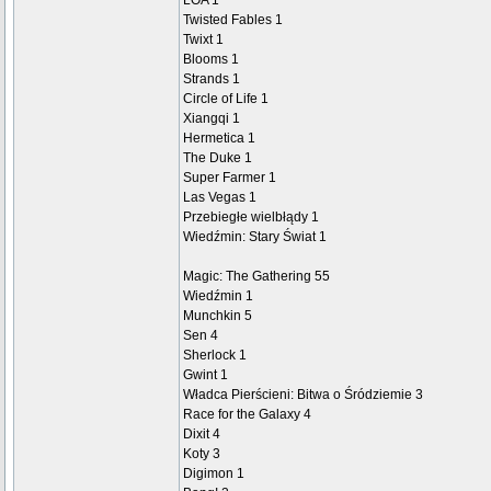
LOA 1
Twisted Fables 1
Twixt 1
Blooms 1
Strands 1
Circle of Life 1
Xiangqi 1
Hermetica 1
The Duke 1
Super Farmer 1
Las Vegas 1
Przebiegłe wielbłądy 1
Wiedźmin: Stary Świat 1
Magic: The Gathering 55
Wiedźmin 1
Munchkin 5
Sen 4
Sherlock 1
Gwint 1
Władca Pierścieni: Bitwa o Śródziemie 3
Race for the Galaxy 4
Dixit 4
Koty 3
Digimon 1