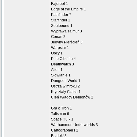
Fajerbol 1
Edge of the Empire 1
Pathfinder 7
Starfinder 2
Soulbound 1
Wyprawa za mur 3
Conan 2
Jedyny Pierścień 3
Warpstar 1
Obcy 1
Pulp Cthulhu 4
Deathwatch 3
Alien 1
Słowianie 1
Dungeon World 1
Ostrza w mroku 2
Kryształy Czasu 1
Cień Władcy Demonów 2
Gra o Tron 1
Talisman 6
Space Hulk 1
Warhammer: Underworlds 3
Cartographers 2
Brzdęk! 3