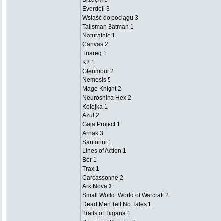
Brzdęk! 3
Everdell 3
Wsiąść do pociągu 3
Talisman Batman 1
Naturalnie 1
Canvas 2
Tuareg 1
K2 1
Glenmour 2
Nemesis 5
Mage Knight 2
Neuroshina Hex 2
Kolejka 1
Azul 2
Gaja Project 1
Arnak 3
Santorini 1
Lines of Action 1
Bór 1
Trax 1
Carcassonne 2
Ark Nova 3
Small World: World of Warcraft 2
Dead Men Tell No Tales 1
Trails of Tugana 1