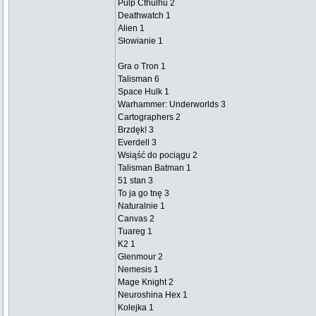
Pulp Cthulhu 2
Deathwatch 1
Alien 1
Słowianie 1
Gra o Tron 1
Talisman 6
Space Hulk 1
Warhammer: Underworlds 3
Cartographers 2
Brzdęk! 3
Everdell 3
Wsiąść do pociągu 2
Talisman Batman 1
51 stan 3
To ja go tnę 3
Naturalnie 1
Canvas 2
Tuareg 1
K2 1
Glenmour 2
Nemesis 1
Mage Knight 2
Neuroshina Hex 1
Kolejka 1