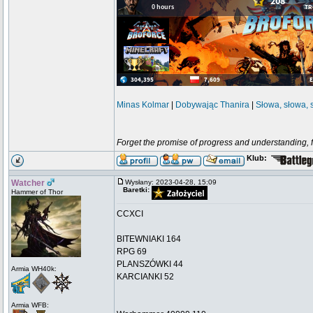
Minas Kolmar
|
Dobywając Thanira
|
Słowa, słowa, 
Forget the promise of progress and understanding, for
Klub:
Watcher
Wysłany: 2023-04-28, 15:09
Baretki:
Hammer of Thor
CCXCI
BITEWNIAKI 164
RPG 69
PLANSZÓWKI 44
Armia WH40k:
KARCIANKI 52
Armia WFB: