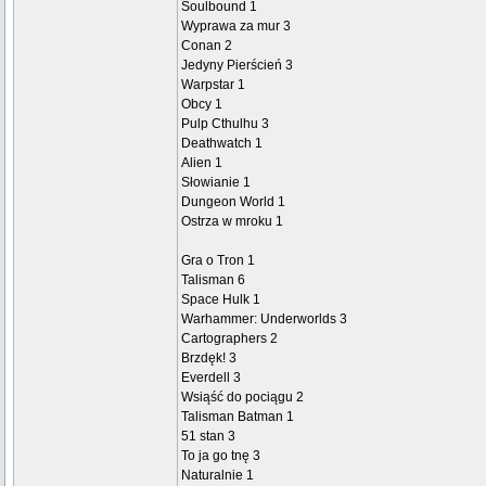
Soulbound 1
Wyprawa za mur 3
Conan 2
Jedyny Pierścień 3
Warpstar 1
Obcy 1
Pulp Cthulhu 3
Deathwatch 1
Alien 1
Słowianie 1
Dungeon World 1
Ostrza w mroku 1
Gra o Tron 1
Talisman 6
Space Hulk 1
Warhammer: Underworlds 3
Cartographers 2
Brzdęk! 3
Everdell 3
Wsiąść do pociągu 2
Talisman Batman 1
51 stan 3
To ja go tnę 3
Naturalnie 1