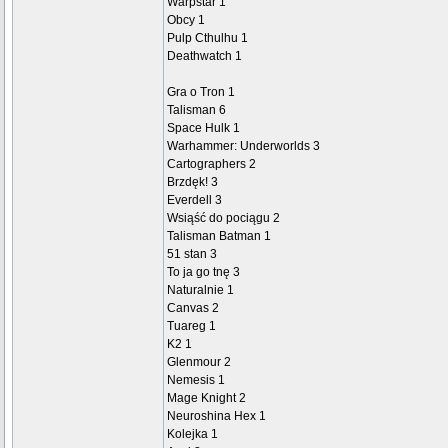
Warpstar 1
Obcy 1
Pulp Cthulhu 1
Deathwatch 1
Gra o Tron 1
Talisman 6
Space Hulk 1
Warhammer: Underworlds 3
Cartographers 2
Brzdęk! 3
Everdell 3
Wsiąść do pociągu 2
Talisman Batman 1
51 stan 3
To ja go tnę 3
Naturalnie 1
Canvas 2
Tuareg 1
K2 1
Glenmour 2
Nemesis 1
Mage Knight 2
Neuroshina Hex 1
Kolejka 1