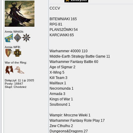
CCCV
BITEWNIAKI 165
RPG 81
PLANSZÓWKI 54
Armia WH40k:
KARCIANKI 65
Armia WFB:
Warhammer 40000 110
Middle-Earth Strategy Battle Game 11
Warhammer Fantasy Battle 60
War of the Ring:
Age of Sigmar 2
X-Wing 5
Kill Team 3
Dołączył: 11 Lip 2005
Malifaux 1
Posty: 16847
Skąd: Chodzież
Necromunda 1
Armada 3
Kings of War 1
Soulbound 1
Wampir: Mroczne Wieki 1
Warhammer Fantasy Role Play 17
Zew Cthulhu 2
Dungeons&Dragons 27