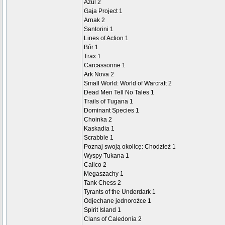
Azul 2
Gaja Project 1
Arnak 2
Santorini 1
Lines of Action 1
Bór 1
Trax 1
Carcassonne 1
Ark Nova 2
Small World: World of Warcraft 2
Dead Men Tell No Tales 1
Trails of Tugana 1
Dominant Species 1
Choinka 2
Kaskadia 1
Scrabble 1
Poznaj swoją okolicę: Chodzież 1
Wyspy Tukana 1
Calico 2
Megaszachy 1
Tank Chess 2
Tyrants of the Underdark 1
Odjechane jednorożce 1
Spirit Island 1
Clans of Caledonia 2