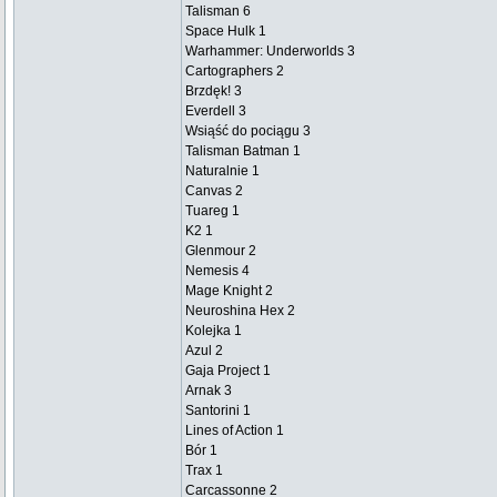
Talisman 6
Space Hulk 1
Warhammer: Underworlds 3
Cartographers 2
Brzdęk! 3
Everdell 3
Wsiąść do pociągu 3
Talisman Batman 1
Naturalnie 1
Canvas 2
Tuareg 1
K2 1
Glenmour 2
Nemesis 4
Mage Knight 2
Neuroshina Hex 2
Kolejka 1
Azul 2
Gaja Project 1
Arnak 3
Santorini 1
Lines of Action 1
Bór 1
Trax 1
Carcassonne 2