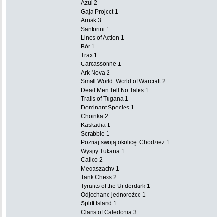
Azul 2
Gaja Project 1
Arnak 3
Santorini 1
Lines of Action 1
Bór 1
Trax 1
Carcassonne 1
Ark Nova 2
Small World: World of Warcraft 2
Dead Men Tell No Tales 1
Trails of Tugana 1
Dominant Species 1
Choinka 2
Kaskadia 1
Scrabble 1
Poznaj swoją okolicę: Chodzież 1
Wyspy Tukana 1
Calico 2
Megaszachy 1
Tank Chess 2
Tyrants of the Underdark 1
Odjechane jednorożce 1
Spirit Island 1
Clans of Caledonia 3