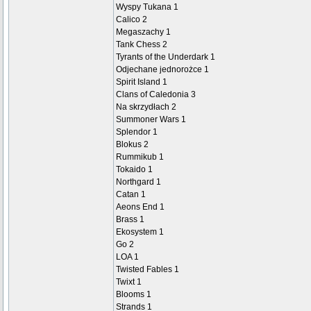
Wyspy Tukana 1
Calico 2
Megaszachy 1
Tank Chess 2
Tyrants of the Underdark 1
Odjechane jednorożce 1
Spirit Island 1
Clans of Caledonia 3
Na skrzydłach 2
Summoner Wars 1
Splendor 1
Blokus 2
Rummikub 1
Tokaido 1
Northgard 1
Catan 1
Aeons End 1
Brass 1
Ekosystem 1
Go 2
LOA 1
Twisted Fables 1
Twixt 1
Blooms 1
Strands 1