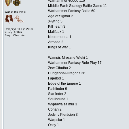
Warhammer 40000 110
Middle-Earth Strategy Battle Game 11
Warhammer Fantasy Battle 60
War of the Ring:
Age of Sigmar 2
X-Wing 5
Kill Team 3
Dołączył: 11 Lip 2005
Malifaux 1
Posty: 16847
Skąd: Chodzież
Necromunda 1
Armada 2
Kings of War 1
Wampir: Mroczne Wieki 1
Warhammer Fantasy Role Play 17
Zew Cthulhu 2
Dungeons&Dragons 26
Fajerbol 1
Edge of the Empire 1
Pathfinder 6
Starfinder 2
Soulbound 1
Wyprawa za mur 3
Conan 2
Jedyny Pierścień 3
Warpstar 1
Obcy 1