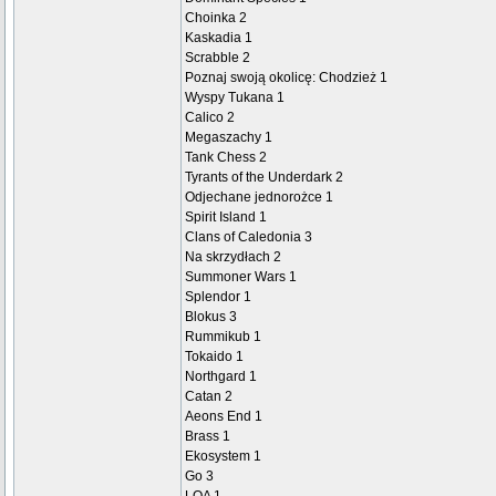
Choinka 2
Kaskadia 1
Scrabble 2
Poznaj swoją okolicę: Chodzież 1
Wyspy Tukana 1
Calico 2
Megaszachy 1
Tank Chess 2
Tyrants of the Underdark 2
Odjechane jednorożce 1
Spirit Island 1
Clans of Caledonia 3
Na skrzydłach 2
Summoner Wars 1
Splendor 1
Blokus 3
Rummikub 1
Tokaido 1
Northgard 1
Catan 2
Aeons End 1
Brass 1
Ekosystem 1
Go 3