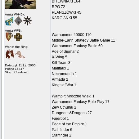
BITEWNIAKI 164
RPG 72
PLANSZÓWKI 45
Armia WH40k:
KARCIANKI 55
Armia WFB:
Warhammer 40000 110
Middle-Earth Strategy Battle Game 11
Warhammer Fantasy Battle 60
War of the Ring:
Age of Sigmar 2
X-Wing 5
Kill Team 3
Dołączył: 11 Lip 2005
Malifaux 1
Posty: 16847
Skąd: Chodzież
Necromunda 1
Armada 2
Kings of War 1
Wampir: Mroczne Wieki 1
Warhammer Fantasy Role Play 17
Zew Cthulhu 2
Dungeons&Dragons 27
Fajerbol 1
Edge of the Empire 1
Pathfinder 6
Starfinder 2