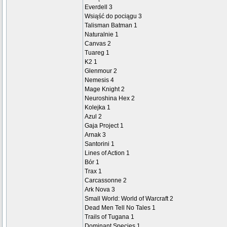
Everdell 3
Wsiąść do pociągu 3
Talisman Batman 1
Naturalnie 1
Canvas 2
Tuareg 1
K2 1
Glenmour 2
Nemesis 4
Mage Knight 2
Neuroshina Hex 2
Kolejka 1
Azul 2
Gaja Project 1
Arnak 3
Santorini 1
Lines of Action 1
Bór 1
Trax 1
Carcassonne 2
Ark Nova 3
Small World: World of Warcraft 2
Dead Men Tell No Tales 1
Trails of Tugana 1
Dominant Species 1