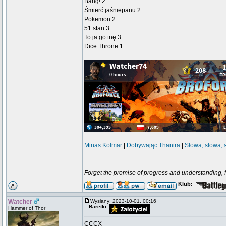
Bang! 2
Śmierć jaśniepanu 2
Pokemon 2
51 stan 3
To ja go tnę 3
Dice Throne 1
_________________
Minas Kolmar
|
Dobywając Thanira
|
Słowa, słowa, 
Forget the promise of progress and understanding, for
Klub:
Watcher
Wysłany: 2023-10-01, 00:16
Baretki:
Hammer of Thor
CCCX