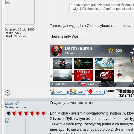
Z początkiem października przenieśli moje
- więc jeśli chcecie grać coś to po południu
Tomasz jak wygląda u Ciebie sytuacja z niedzielam
Dołączył: 12 Lip 2005
_________________
Posty: 7213
Skąd: Chodzież
There is only War!
Klub:
zaran
Wysłany: 2020-10-06, 18:03
Następca tronu
Ehh Michał - system 4-brygadowy to system , w którym
2 trzecie . Tylko w tym ostatnim przypadku po tym 
1/3 w miesiącu (czyli zazwyczaj jedną a co bodajż
miesiącu. To się waha chyba od 0 do 2. System jest