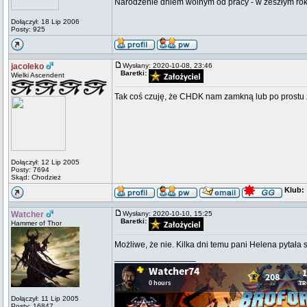
Narodzenie dniem wolnym od pracy - w zeszłym roku c
Dołączył: 18 Lip 2006
Posty: 925
jacoleko
Wysłany: 2020-10-08, 23:46
Baretki:
Wielki Ascendent
Tak coś czuję, że CHDK nam zamkną lub po prostu 
Dołączył: 12 Lip 2005
Posty: 7694
Skąd: Chodzież
Klub:
Watcher
Wysłany: 2020-10-10, 15:25
Baretki:
Hammer of Thor
Możliwe, że nie. Kilka dni temu pani Helena pytała
_________________
Dołączył: 11 Lip 2005
Posty: 16847