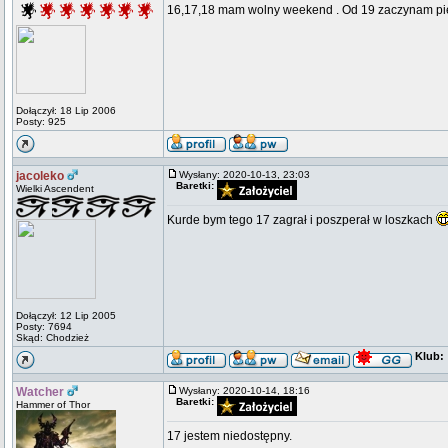
16,17,18 mam wolny weekend . Od 19 zaczynam pie
Dołączył: 18 Lip 2006
Posty: 925
jacoleko
Wysłany: 2020-10-13, 23:03
Baretki:
Wielki Ascendent
Kurde bym tego 17 zagrał i poszperał w loszkach
Dołączył: 12 Lip 2005
Posty: 7694
Skąd: Chodzież
Klub:
Watcher
Wysłany: 2020-10-14, 18:16
Baretki:
Hammer of Thor
17 jestem niedostępny.