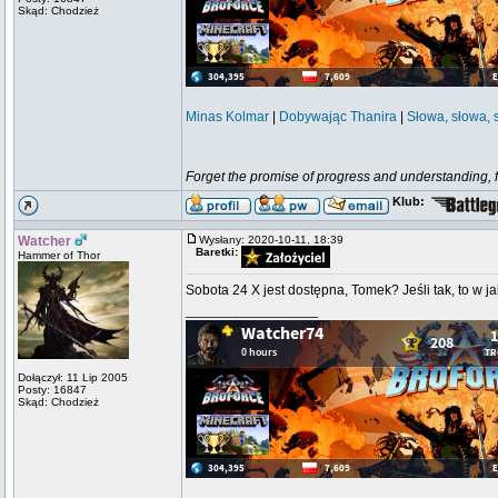
Skąd: Chodzież
Minas Kolmar
|
Dobywając Thanira
|
Słowa, słowa, 
Forget the promise of progress and understanding, for
Klub:
Watcher
Wysłany: 2020-10-11, 18:39
Baretki:
Hammer of Thor
Sobota 24 X jest dostępna, Tomek? Jeśli tak, to w j
_________________
Dołączył: 11 Lip 2005
Posty: 16847
Skąd: Chodzież