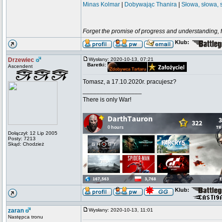
Minas Kolmar
|
Dobywając Thanira
|
Słowa, słowa, 
Forget the promise of progress and understanding, for
Klub:
Drzewiec
Wysłany: 2020-10-13, 07:21
Baretki:
Ascendent
Tomasz, a 17.10.2020r. pracujesz?
_________________
There is only War!
Dołączył: 12 Lip 2005
Posty: 7213
Skąd: Chodzież
Klub:
zaran
Wysłany: 2020-10-13, 11:01
Następca tronu