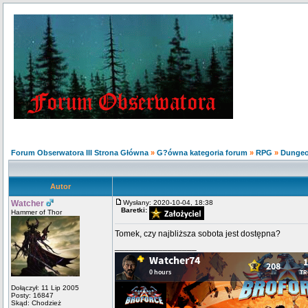
Forum Obserwatora III Strona Główna
»
G?ówna kategoria forum
»
RPG
»
Dunge
Autor
Watcher
Wysłany: 2020-10-04, 18:38
Baretki:
Hammer of Thor
Tomek, czy najbliższa sobota jest dostępna?
_________________
Dołączył: 11 Lip 2005
Posty: 16847
Skąd: Chodzież