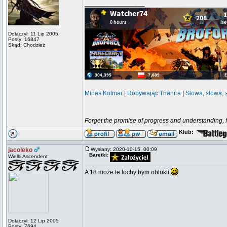
_________________
Dołączył: 11 Lip 2005
Posty: 16847
Skąd: Chodzież
Minas Kolmar
|
Dobywając Thanira
|
Słowa, słowa, 
Forget the promise of progress and understanding, for
Klub:
jacoleko
Wysłany: 2020-10-15, 00:09
Baretki:
Wielki Ascendent
A 18 może te lochy bym oblukli
Dołączył: 12 Lip 2005
Posty: 7694