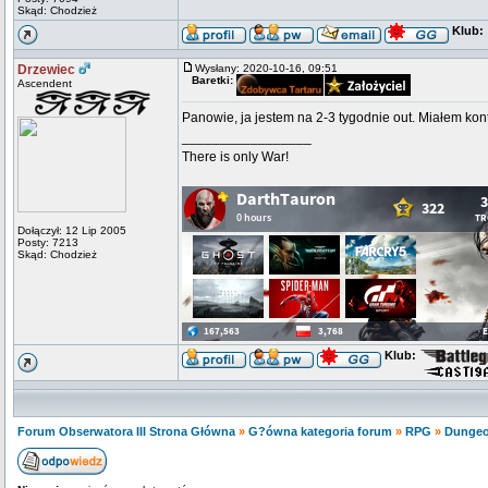
Skąd: Chodzież
Klub:
Drzewiec
Wysłany: 2020-10-16, 09:51
Baretki:
Ascendent
Panowie, ja jestem na 2-3 tygodnie out. Miałem konta
_________________
There is only War!
Dołączył: 12 Lip 2005
Posty: 7213
Skąd: Chodzież
Klub:
Forum Obserwatora III Strona Główna
»
G?ówna kategoria forum
»
RPG
»
Dunge