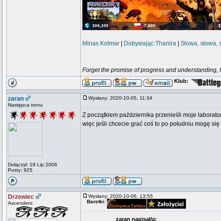
Minas Kolmar
|
Dobywając Thanira
|
Słowa, słowa, 
Forget the promise of progress and understanding, for
Klub:
zaran
Wysłany: 2020-10-05, 11:34
Następca tronu
Z początkiem października przenieśli moje laborato
więc jeśli chcecie grać coś to po południu mogę się 
Dołączył: 18 Lip 2006
Posty: 925
Drzewiec
Wysłany: 2020-10-06, 13:55
Baretki:
Ascendent
zaran napisał/a: