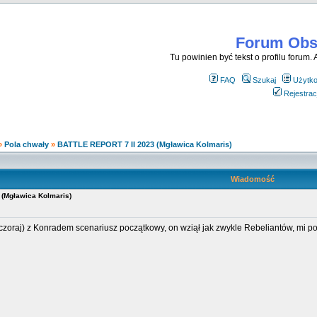
Forum Obse
Tu powinien być tekst o profilu forum. A
FAQ
Szukaj
Użytk
Rejestrac
»
Pola chwały
»
BATTLE REPORT 7 II 2023 (Mgławica Kolmaris)
Wiadomość
(Mgławica Kolmaris)
czoraj) z Konradem scenariusz początkowy, on wziął jak zwykle Rebeliantów, mi po