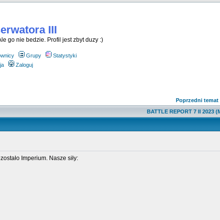
rwatora III
le go nie bedzie. Profil jest zbyt duzy :)
ownicy
Grupy
Statystyki
ja
Zaloguj
Poprzedni temat
BATTLE REPORT 7 II 2023 (
zostało Imperium. Nasze siły: