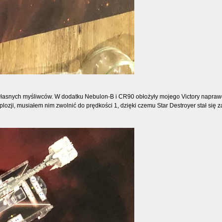
ich własnych myśliwców. W dodatku Nebulon-B i CR90 obłożyły mojego Victory napr
splozji, musiałem nim zwolnić do prędkości 1, dzięki czemu Star Destroyer stał się 