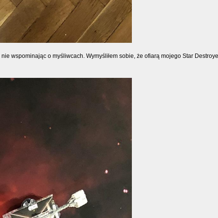
gu, nie wspominając o myśliwcach. Wymyśliłem sobie, że ofiarą mojego Star Destroye