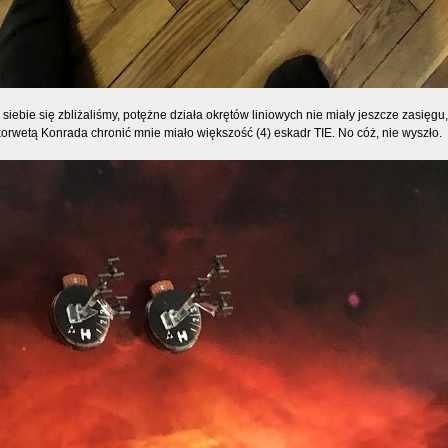
do siebie się zbliżaliśmy, potężne działa okrętów liniowych nie miały jeszcze zasię
orwetą Konrada chronić mnie miało większość (4) eskadr TIE. No cóż, nie wyszło.