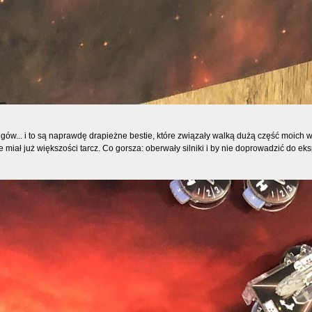
Wingów... i to są naprawdę drapieżne bestie, które związały walką dużą część mo
e miał już większości tarcz. Co gorsza: oberwały silniki i by nie doprowadzić do ek