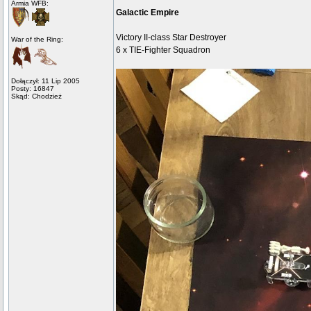
Armia WFB:
Galactic Empire
Victory II-class Star Destroyer
War of the Ring:
6 x TIE-Fighter Squadron
Dołączył: 11 Lip 2005
Posty: 16847
Skąd: Chodzież