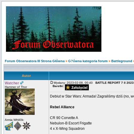
Forum Obserwatora III Strona Główna
»
G?ówna kategoria forum
»
Battleground
Autor
Watcher
Wysłany: 2023-02-08, 00:40
BATTLE REPORT 7 II 2023 
Baretki:
Hammer of Thor
Debiut w Star Wars: Armada! Zagraliśmy dziś (no, w
Rebel Alliance
CR 90 Corvette A
Armia WH40k:
Nebulon-B Escort Frigatte
4 x X-Wing Squadron