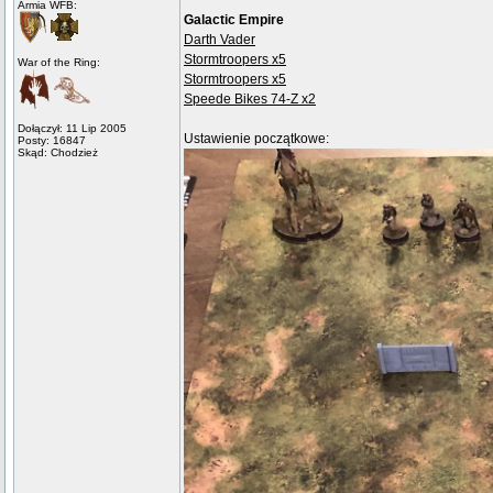
Armia WFB:
Galactic Empire
Darth Vader
Stormtroopers x5
War of the Ring:
Stormtroopers x5
Speede Bikes 74-Z x2
Dołączył: 11 Lip 2005
Ustawienie początkowe:
Posty: 16847
Skąd: Chodzież