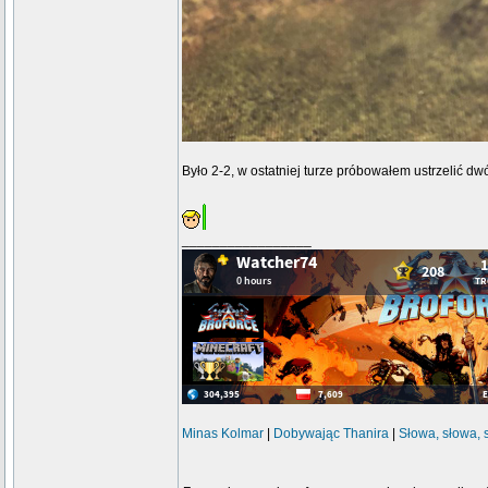
Było 2-2, w ostatniej turze próbowałem ustrzelić d
_________________
Minas Kolmar
|
Dobywając Thanira
|
Słowa, słowa, 