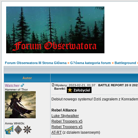
Forum Obserwatora III Strona Główna
»
G?ówna kategoria forum
»
Battleground
Autor
Watcher
Wysłany: 2023-02-21, 01:37
BATTLE REPORT 20 II 2023
Baretki:
Hammer of Thor
Debiut nowego systemu! Dziś zagrałem z Konradem p
Rebel Alliance
Luke Skylwalker
Rebel Troopers x5
Armia WH40k:
Rebel Troopers x5
AT-RT
(z działem laserowym)