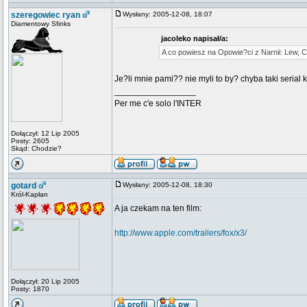
szeregowiec ryan
Wysłany: 2005-12-08, 18:07
Diamentowy Sfinks
jacoleko napisał/a:
A co powiesz na Opowie?ci z Narnii: Lew, 
Je?li mnie pami?? nie myli to by? chyba taki seria
_________________
Per me c'e solo l'INTER
Dołączył: 12 Lip 2005
Posty: 2605
Skąd: Chodzie?
gotard
Wysłany: 2005-12-08, 18:30
Król-Kapłan
A ja czekam na ten film:
http://www.apple.com/trailers/fox/x3/
Dołączył: 20 Lip 2005
Posty: 1870