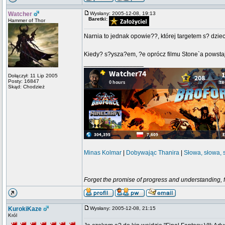
Watcher
Wysłany: 2005-12-08, 19:13
Baretki:
Hammer of Thor
Narnia to jednak opowie??, której targetem s? dzie
Kiedy? s?ysza?em, ?e oprócz filmu Stone`a powstaj
_________________
Dołączył: 11 Lip 2005
Posty: 16847
Skąd: Chodzież
Minas Kolmar
|
Dobywając Thanira
|
Słowa, słowa, 
Forget the promise of progress and understanding, for
KurokiKaze
Wysłany: 2005-12-08, 21:15
Król