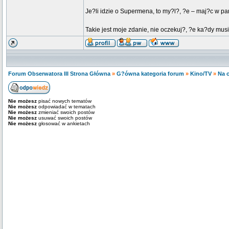
Je?li idzie o Supermena, to my?l?, ?e – maj?c w pa
Takie jest moje zdanie, nie oczekuj?, ?e ka?dy musi
Forum Obserwatora III Strona Główna
»
G?ówna kategoria forum
»
Kino/TV
»
Na 
Nie możesz
pisać nowych tematów
Nie możesz
odpowiadać w tematach
Nie możesz
zmieniać swoich postów
Nie możesz
usuwać swoich postów
Nie możesz
głosować w ankietach