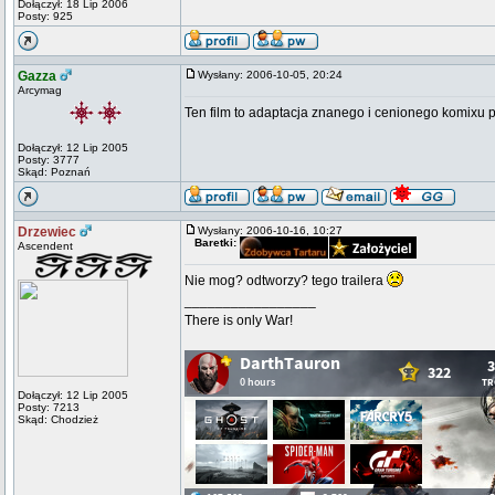
Dołączył: 18 Lip 2006
Posty: 925
Gazza
Wysłany: 2006-10-05, 20:24
Arcymag
Ten film to adaptacja znanego i cenionego komixu p
Dołączył: 12 Lip 2005
Posty: 3777
Skąd: Poznań
Drzewiec
Wysłany: 2006-10-16, 10:27
Baretki:
Ascendent
Nie mog? odtworzy? tego trailera
_________________
There is only War!
Dołączył: 12 Lip 2005
Posty: 7213
Skąd: Chodzież