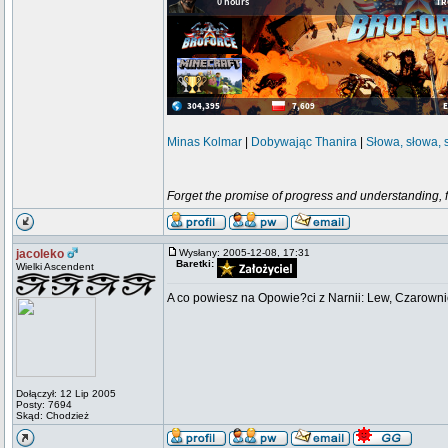
Minas Kolmar
|
Dobywając Thanira
|
Słowa, słowa, 
Forget the promise of progress and understanding, for
jacoleko
Wysłany: 2005-12-08, 17:31
Baretki:
Wielki Ascendent
A co powiesz na Opowie?ci z Narnii: Lew, Czarowni
Dołączył: 12 Lip 2005
Posty: 7694
Skąd: Chodzież