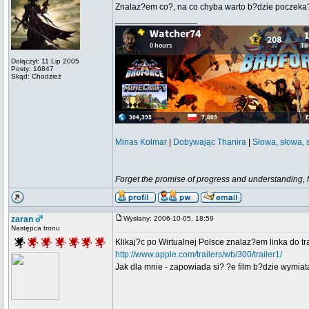
Znalaz?em co?, na co chyba warto b?dzie poczeka?
_________________
Dołączył: 11 Lip 2005
Posty: 16847
Skąd: Chodzież
Minas Kolmar
|
Dobywając Thanira
|
Słowa, słowa, 
Forget the promise of progress and understanding, for
zaran
Wysłany: 2006-10-05, 18:59
Następca tronu
Klikaj?c po Wirtualnej Polsce znalaz?em linka do tr
http://www.apple.com/trailers/wb/300/trailer1/
Jak dla mnie - zapowiada si? ?e film b?dzie wymia