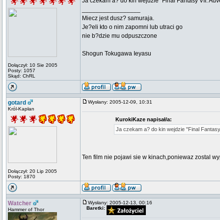
Ja czekam a? do kin wejdzie "Final Fantasy VII: Ad
_________________
Miecz jest dusz? samuraja.
Je?eli kto o nim zapomni lub utraci go
nie b?dzie mu odpuszczone
Shogun Tokugawa Ieyasu
Dołączył: 10 Sie 2005
Posty: 1057
Skąd: ChRL
gotard
Wysłany: 2005-12-09, 10:31
Król-Kapłan
KurokiKaze napisał/a:
Ja czekam a? do kin wejdzie "Final Fantasy
Ten film nie pojawi sie w kinach,poniewaz zostal 
Dołączył: 20 Lip 2005
Posty: 1870
Watcher
Wysłany: 2005-12-13, 00:16
Baretki:
Hammer of Thor