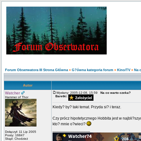
Forum Obserwatora III Strona Główna
»
G?ówna kategoria forum
»
Kino/TV
»
Na 
Autor
Watcher
Wysłany: 2005-12-08, 15:59
Na co warto czeka?
Baretki:
Hammer of Thor
Kiedy? by? taki temat. Przyda si? i teraz.
Czy prócz hipotetycznego Hobbita jest w najbli?szy
kto? mnie o?wieci?
_________________
Dołączył: 11 Lip 2005
Posty: 16847
Skąd: Chodzież