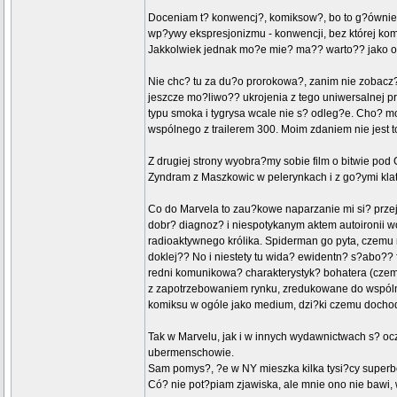
Doceniam t? konwencj?, komiksow?, bo to g?ównie w
wp?ywy ekspresjonizmu - konwencji, bez której kom
Jakkolwiek jednak mo?e mie? ma?? warto?? jako opo
Nie chc? tu za du?o prorokowa?, zanim nie zobacz? c
jeszcze mo?liwo?? ukrojenia z tego uniwersalnej pr
typu smoka i tygrysa wcale nie s? odleg?e. Cho? m
wspólnego z trailerem 300. Moim zdaniem nie jest t
Z drugiej strony wyobra?my sobie film o bitwie pod
Zyndram z Maszkowic w pelerynkach i z go?ymi klata
Co do Marvela to zau?kowe naparzanie mi si? przej
dobr? diagnoz? i niespotykanym aktem autoironii 
radioaktywnego królika. Spiderman go pyta, czemu 
doklej?? No i niestety tu wida? ewidentn? s?abo?? 
redni komunikowa? charakterystyk? bohatera (czemu
z zapotrzebowaniem rynku, zredukowane do wspólnej 
komiksu w ogóle jako medium, dzi?ki czemu dochodzi
Tak w Marvelu, jak i w innych wydawnictwach s? ocz
ubermenschowie.
Sam pomys?, ?e w NY mieszka kilka tysi?cy superboha
Có? nie pot?piam zjawiska, ale mnie ono nie bawi