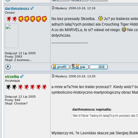
darthmateusz
Wysłany: 2006-10-18, 12:16
Cesarz
No bez przesady Strzelba...
Ju? po trailerze wid
adnych lataj?cych postaci ala Crouching Tiger Hid
A co do MARVELa, to si? odwal od niego.
Nie cz
dotychczas.
_________________
Dołączył: 12 Lip 2005
Posty: 2083
Skąd: Z kosmosu...
strzelba
Wysłany: 2006-10-19, 13:26
Arcyksiążę
a mnie w?a?nie ten trailer przerazi?. Kiedy widz? 
symboliczno-historyczno-martyrologiczny obraz Matej
Dołączył: 12 Lip 2005
Posty: 849
Skąd: Chodzie?
darthmateusz napisał/a:
Nie b?dzie ?adnych lataj?cych postaci ala
Wystarczy mi, ?e Leonidas skacze jak Siergiej Bubk