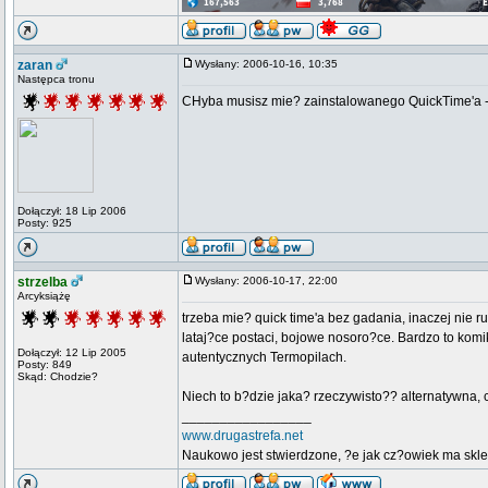
zaran
Wysłany: 2006-10-16, 10:35
Następca tronu
CHyba musisz mie? zainstalowanego QuickTime'a - 
Dołączył: 18 Lip 2006
Posty: 925
strzelba
Wysłany: 2006-10-17, 22:00
Arcyksiążę
trzeba mie? quick time'a bez gadania, inaczej nie r
lataj?ce postaci, bojowe nosoro?ce. Bardzo to komi
Dołączył: 12 Lip 2005
autentycznych Termopilach.
Posty: 849
Skąd: Chodzie?
Niech to b?dzie jaka? rzeczywisto?? alternatywna,
_________________
www.drugastrefa.net
Naukowo jest stwierdzone, ?e jak cz?owiek ma skle