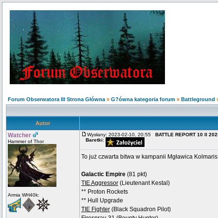
Forum Obserwatora III Strona Główna
»
G?ówna kategoria forum
»
Battleground
Autor
Watcher
Wysłany: 2023-02-10, 20:55
BATTLE REPORT 10 II 2023
Baretki:
Hammer of Thor
To już czwarta bitwa w kampanii Mgławica Kolmaris
Galactic Empire
(81 pkt)
TIE Aggressor
(Lieutenant Kestal)
** Proton Rockets
Armia WH40k:
** Hull Upgrade
TIE Fighter
(Black Squadron Pilot)