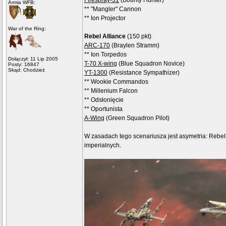
Firespray-31
(Bounty Hunter)
Armia WFB:
** "Mangler" Cannon
** Ion Projector
War of the Ring:
Rebel Alliance
(150 pkt)
ARC-170
(Braylen Stramm)
** Ion Torpedos
Dołączył: 11 Lip 2005
T-70 X-wing
(Blue Squadron Novice)
Posty: 16847
Skąd: Chodzież
YT-1300
(Resistance Sympathizer)
** Wookie Commandos
** Millenium Falcon
** Odsłonięcie
** Oportunista
A-Wing
(Green Squadron Pilot)
W zasadach tego scenariusza jest asymetria: Rebelia
imperialnych.