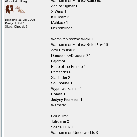
Warhammer Fantasy Battle 60
War of the Ring:
Age of Sigmar 1
X-Wing 4
Kill Team 3
Dołączył: 11 Lip 2005
Malifaux 1
Posty: 16847
Skąd: Chodzież
Necromunda 1
Wampir: Mroczne Wieki 1
Warhammer Fantasy Role Play 16
Zew Cthulhu 2
Dungeons&Dragons 24
Fajerbol 1
Edge of the Empire 1
Pathfinder 6
Starfinder 2
Soulbound 1
Wyprawa za mur 1
Conan 1
Jedyny Pierścień 1
Warpstar 1
Gra o Tron 1
Talisman 3
Space Hulk 1
Warhammer: Underworlds 3