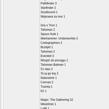
Pathfinder 3
Starfinder 2
Soulbound 1
Wyprawa za mur 1
Gra o Tron 1
Talisman 2
Space Hulk 1
Warhammer: Underworlds 3
Cartographers 2
Brzdęk! 1
Talisman 2
Everdell 3
Wsiąść do pociągu 1
Talisman Batman 1
51 stan 2
To ja go tnę 2
Naturalnie 1
Canvas 2
Tuareg 1
K2 1
Magic: The Gathering 32
Wiedźmin 1
LotR 1