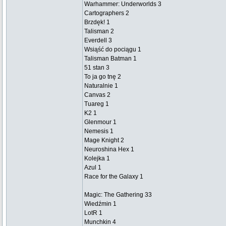
Warhammer: Underworlds 3
Cartographers 2
Brzdęk! 1
Talisman 2
Everdell 3
Wsiąść do pociągu 1
Talisman Batman 1
51 stan 3
To ja go tnę 2
Naturalnie 1
Canvas 2
Tuareg 1
K2 1
Glenmour 1
Nemesis 1
Mage Knight 2
Neuroshina Hex 1
Kolejka 1
Azul 1
Race for the Galaxy 1
Magic: The Gathering 33
Wiedźmin 1
LotR 1
Munchkin 4