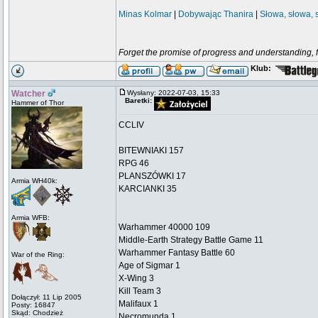
Minas Kolmar
|
Dobywając Thanira
|
Słowa, słowa, 
Forget the promise of progress and understanding, for
Klub:
Watcher
Wysłany: 2022-07-03, 15:33
Baretki:
Hammer of Thor
CCLIV
BITEWNIAKI 157
RPG 46
PLANSZÓWKI 17
Armia WH40k:
KARCIANKI 35
Armia WFB:
Warhammer 40000 109
Middle-Earth Strategy Battle Game 11
Warhammer Fantasy Battle 60
War of the Ring:
Age of Sigmar 1
X-Wing 3
Kill Team 3
Dołączył: 11 Lip 2005
Malifaux 1
Posty: 16847
Skąd: Chodzież
Necromunda 1