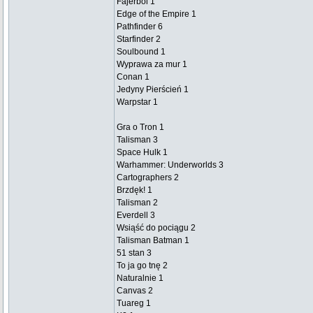
Fajerbol 1
Edge of the Empire 1
Pathfinder 6
Starfinder 2
Soulbound 1
Wyprawa za mur 1
Conan 1
Jedyny Pierścień 1
Warpstar 1
Gra o Tron 1
Talisman 3
Space Hulk 1
Warhammer: Underworlds 3
Cartographers 2
Brzdęk! 1
Talisman 2
Everdell 3
Wsiąść do pociągu 2
Talisman Batman 1
51 stan 3
To ja go tnę 2
Naturalnie 1
Canvas 2
Tuareg 1