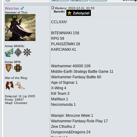
Watcher
Wysłany: 2022-12-11, 01:53
Baretki:
Hammer of Thor
CCLXXIV
BITEWNIAKI 158
RPG 59
PLANSZÓWKI 28
Armia WH40k:
KARCIANKI 41
Armia WFB:
Warhammer 40000 109
Middle-Earth Strategy Battle Game 11
Warhammer Fantasy Battle 60
War of the Ring:
Age of Sigmar 1
X-Wing 4
Kill Team 3
Dołączył: 11 Lip 2005
Malifaux 1
Posty: 16847
Skąd: Chodzież
Necromunda 1
Wampir: Mroczne Wieki 1
Warhammer Fantasy Role Play 17
Zew Cthulhu 2
Dungeons&Dragons 24