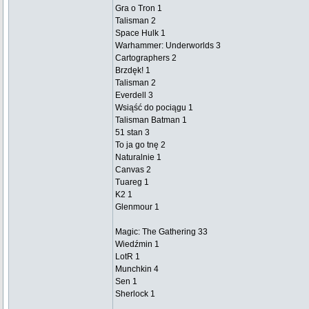
Gra o Tron 1
Talisman 2
Space Hulk 1
Warhammer: Underworlds 3
Cartographers 2
Brzdęk! 1
Talisman 2
Everdell 3
Wsiąść do pociągu 1
Talisman Batman 1
51 stan 3
To ja go tnę 2
Naturalnie 1
Canvas 2
Tuareg 1
K2 1
Glenmour 1
Magic: The Gathering 33
Wiedźmin 1
LotR 1
Munchkin 4
Sen 1
Sherlock 1
_________________