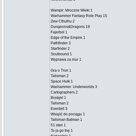
Wampir: Mroczne Wieki 1
Warhammer Fantasy Role Play 15
Zew Cthulhu 2
Dungeons&Dragons 19
Fajerbol 1
Edge of the Empire 1
Pathfinder 3
Starfinder 2
Soulbound 1
Wyprawa za mur 1
Gra o Tron 1
Talisman 2
Space Hulk 1
Warhammer: Underworlds 3
Cartographers 2
Brzdęk! 1
Talisman 2
Everdell 3
Wsiąść do pociągu 1
Talisman Batman 1
51 stan 1
To ja go tnę 1