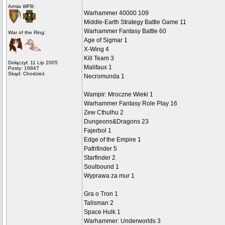
Armia WFB:
Warhammer 40000 109
Middle-Earth Strategy Battle Game 11
Warhammer Fantasy Battle 60
War of the Ring:
Age of Sigmar 1
X-Wing 4
Kill Team 3
Dołączył: 11 Lip 2005
Malifaux 1
Posty: 16847
Skąd: Chodzież
Necromunda 1
Wampir: Mroczne Wieki 1
Warhammer Fantasy Role Play 16
Zew Cthulhu 2
Dungeons&Dragons 23
Fajerbol 1
Edge of the Empire 1
Pathfinder 5
Starfinder 2
Soulbound 1
Wyprawa za mur 1
Gra o Tron 1
Talisman 2
Space Hulk 1
Warhammer: Underworlds 3