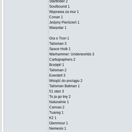
Starfinder 2
Soulbound 1
Wyprawa za mur 1
Conan 1
Jedyny Pierścień 1
Warpstar 1
Gra o Tron 1
Talisman 3
Space Hulk 1
Warhammer: Underworlds 3
Cartographers 2
Brzdęk! 1
Talisman 2
Everdell 3
Wsiąść do pociągu 2
Talisman Batman 1
51 stan 3
To ja go tnę 2
Naturalnie 1
Canvas 2
Tuareg 1
K2 1
Glenmour 1
Nemesis 1