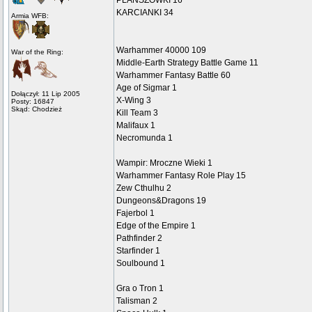
PLANSZÓWKI 16
KARCIANKI 34
Armia WFB:
Warhammer 40000 109
War of the Ring:
Middle-Earth Strategy Battle Game 11
Warhammer Fantasy Battle 60
Age of Sigmar 1
Dołączył: 11 Lip 2005
X-Wing 3
Posty: 16847
Skąd: Chodzież
Kill Team 3
Malifaux 1
Necromunda 1
Wampir: Mroczne Wieki 1
Warhammer Fantasy Role Play 15
Zew Cthulhu 2
Dungeons&Dragons 19
Fajerbol 1
Edge of the Empire 1
Pathfinder 2
Starfinder 1
Soulbound 1
Gra o Tron 1
Talisman 2