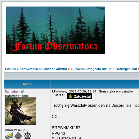
Forum Obserwatora III Strona Główna
»
G?ówna kategoria forum
»
Battleground
Autor
Watcher
Wysłany: 2022-05-29, 12:14
Statystyka warsztatów
Baretki:
Hammer of Thor
Trochę się Warsztaty przeniosły na Discord, ale... 
CCL
BITEWNIAKI 157
Armia WH40k:
RPG 43