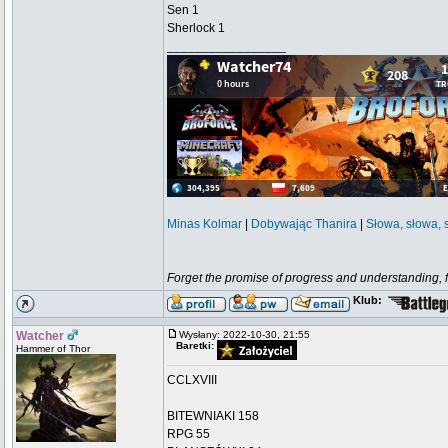
Sen 1
Sherlock 1
_________________
Minas Kolmar
|
Dobywając Thanira
|
Słowa, słowa, 
Forget the promise of progress and understanding, for
Klub:
Watcher
Wysłany: 2022-10-30, 21:55
Baretki:
Hammer of Thor
CCLXVIII
BITEWNIAKI 158
RPG 55