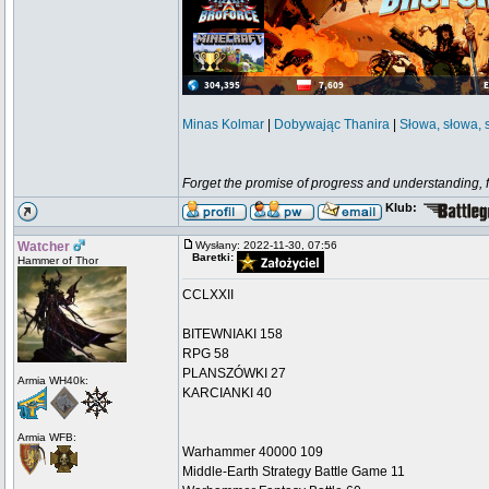
Minas Kolmar
|
Dobywając Thanira
|
Słowa, słowa, 
Forget the promise of progress and understanding, for
Klub:
Watcher
Wysłany: 2022-11-30, 07:56
Baretki:
Hammer of Thor
CCLXXII
BITEWNIAKI 158
RPG 58
PLANSZÓWKI 27
Armia WH40k:
KARCIANKI 40
Armia WFB:
Warhammer 40000 109
Middle-Earth Strategy Battle Game 11