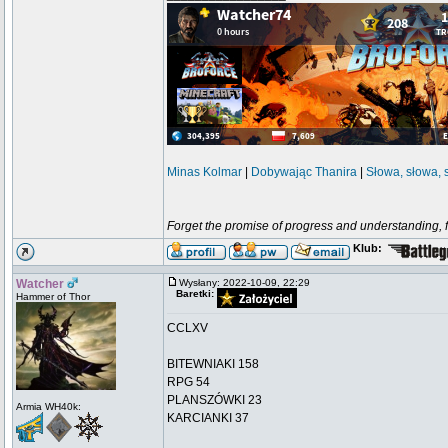
Minas Kolmar
|
Dobywając Thanira
|
Słowa, słowa, 
Forget the promise of progress and understanding, for
Klub:
Watcher
Wysłany: 2022-10-09, 22:29
Baretki:
Hammer of Thor
CCLXV
BITEWNIAKI 158
RPG 54
PLANSZÓWKI 23
Armia WH40k:
KARCIANKI 37