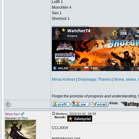
LotR 1
Munchkin 4
Sen 1
Sherlock 1
_________________
Minas Kolmar
|
Dobywając Thanira
|
Słowa, słowa, 
Forget the promise of progress and understanding, for
Klub:
Watcher
Wysłany: 2023-01-02, 09:35
Baretki:
Hammer of Thor
CCLXXVI