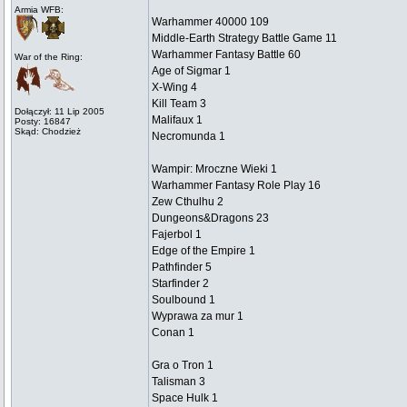
Armia WFB:
Warhammer 40000 109
Middle-Earth Strategy Battle Game 11
Warhammer Fantasy Battle 60
War of the Ring:
Age of Sigmar 1
X-Wing 4
Kill Team 3
Dołączył: 11 Lip 2005
Malifaux 1
Posty: 16847
Skąd: Chodzież
Necromunda 1
Wampir: Mroczne Wieki 1
Warhammer Fantasy Role Play 16
Zew Cthulhu 2
Dungeons&Dragons 23
Fajerbol 1
Edge of the Empire 1
Pathfinder 5
Starfinder 2
Soulbound 1
Wyprawa za mur 1
Conan 1
Gra o Tron 1
Talisman 3
Space Hulk 1