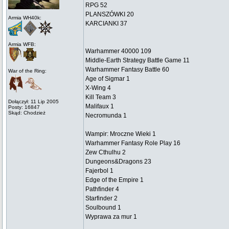
RPG 52
PLANSZÓWKI 20
Armia WH40k:
KARCIANKI 37
Armia WFB:
Warhammer 40000 109
Middle-Earth Strategy Battle Game 11
Warhammer Fantasy Battle 60
War of the Ring:
Age of Sigmar 1
X-Wing 4
Kill Team 3
Dołączył: 11 Lip 2005
Malifaux 1
Posty: 16847
Skąd: Chodzież
Necromunda 1
Wampir: Mroczne Wieki 1
Warhammer Fantasy Role Play 16
Zew Cthulhu 2
Dungeons&Dragons 23
Fajerbol 1
Edge of the Empire 1
Pathfinder 4
Starfinder 2
Soulbound 1
Wyprawa za mur 1