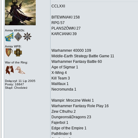
CCLXXI
BITEWNIAKI 158
RPG 57
PLANSZÓWKI 27
Armia WH40k:
KARCIANKI 39
Armia WFB:
Warhammer 40000 109
Middle-Earth Strategy Battle Game 11
Warhammer Fantasy Battle 60
War of the Ring:
Age of Sigmar 1
X-Wing 4
Kill Team 3
Dołączył: 11 Lip 2005
Malifaux 1
Posty: 16847
Skąd: Chodzież
Necromunda 1
Wampir: Mroczne Wieki 1
Warhammer Fantasy Role Play 16
Zew Cthulhu 2
Dungeons&Dragons 23
Fajerbol 1
Edge of the Empire 1
Pathfinder 6