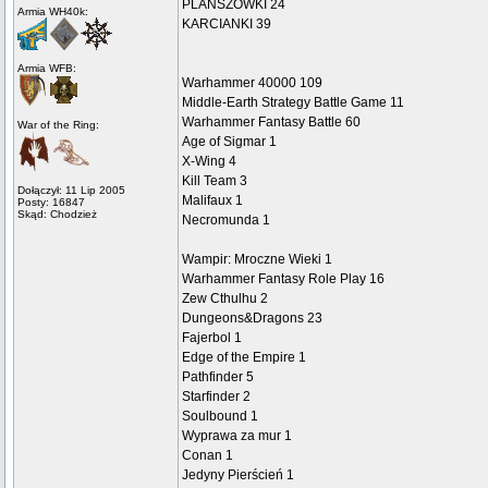
PLANSZÓWKI 24
Armia WH40k:
KARCIANKI 39
Armia WFB:
Warhammer 40000 109
Middle-Earth Strategy Battle Game 11
Warhammer Fantasy Battle 60
War of the Ring:
Age of Sigmar 1
X-Wing 4
Kill Team 3
Dołączył: 11 Lip 2005
Malifaux 1
Posty: 16847
Skąd: Chodzież
Necromunda 1
Wampir: Mroczne Wieki 1
Warhammer Fantasy Role Play 16
Zew Cthulhu 2
Dungeons&Dragons 23
Fajerbol 1
Edge of the Empire 1
Pathfinder 5
Starfinder 2
Soulbound 1
Wyprawa za mur 1
Conan 1
Jedyny Pierścień 1