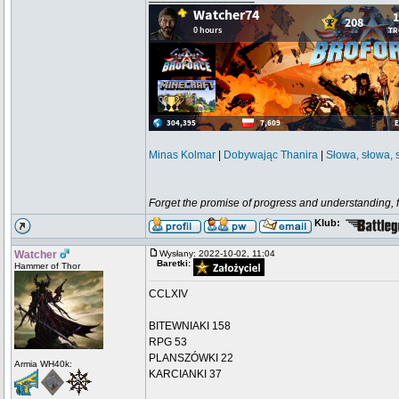
Minas Kolmar
|
Dobywając Thanira
|
Słowa, słowa, 
Forget the promise of progress and understanding, for
Klub:
Watcher
Wysłany: 2022-10-02, 11:04
Baretki:
Hammer of Thor
CCLXIV
BITEWNIAKI 158
RPG 53
PLANSZÓWKI 22
Armia WH40k:
KARCIANKI 37