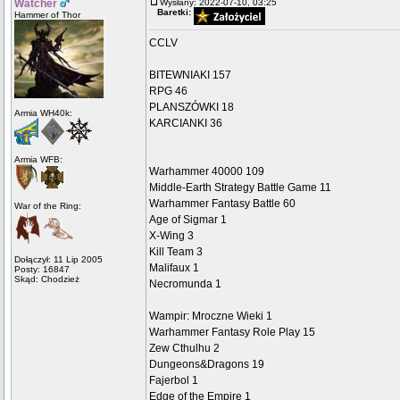
Watcher
Wysłany: 2022-07-10, 03:25
Baretki:
Hammer of Thor
CCLV
BITEWNIAKI 157
RPG 46
PLANSZÓWKI 18
Armia WH40k:
KARCIANKI 36
Armia WFB:
Warhammer 40000 109
Middle-Earth Strategy Battle Game 11
Warhammer Fantasy Battle 60
War of the Ring:
Age of Sigmar 1
X-Wing 3
Kill Team 3
Dołączył: 11 Lip 2005
Malifaux 1
Posty: 16847
Skąd: Chodzież
Necromunda 1
Wampir: Mroczne Wieki 1
Warhammer Fantasy Role Play 15
Zew Cthulhu 2
Dungeons&Dragons 19
Fajerbol 1
Edge of the Empire 1