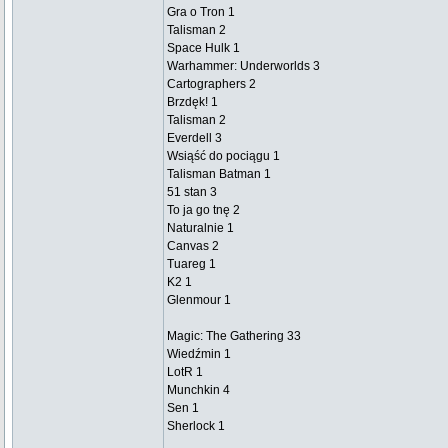
Gra o Tron 1
Talisman 2
Space Hulk 1
Warhammer: Underworlds 3
Cartographers 2
Brzdęk! 1
Talisman 2
Everdell 3
Wsiąść do pociągu 1
Talisman Batman 1
51 stan 3
To ja go tnę 2
Naturalnie 1
Canvas 2
Tuareg 1
K2 1
Glenmour 1
Magic: The Gathering 33
Wiedźmin 1
LotR 1
Munchkin 4
Sen 1
Sherlock 1
_________________