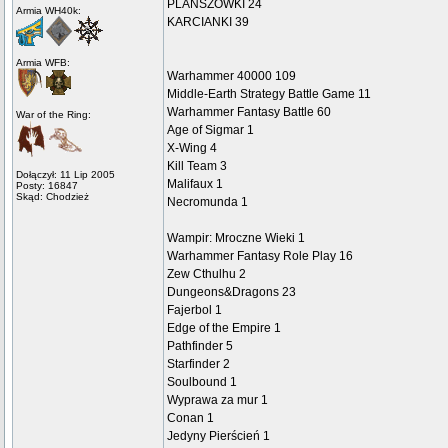
PLANSZÓWKI 24
Armia WH40k:
KARCIANKI 39
Armia WFB:
Warhammer 40000 109
Middle-Earth Strategy Battle Game 11
Warhammer Fantasy Battle 60
War of the Ring:
Age of Sigmar 1
X-Wing 4
Kill Team 3
Dołączył: 11 Lip 2005
Malifaux 1
Posty: 16847
Skąd: Chodzież
Necromunda 1
Wampir: Mroczne Wieki 1
Warhammer Fantasy Role Play 16
Zew Cthulhu 2
Dungeons&Dragons 23
Fajerbol 1
Edge of the Empire 1
Pathfinder 5
Starfinder 2
Soulbound 1
Wyprawa za mur 1
Conan 1
Jedyny Pierścień 1