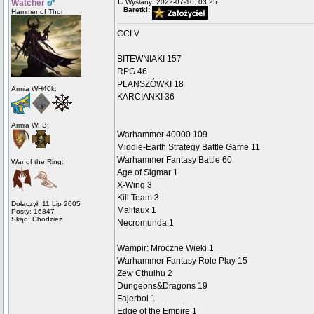
Watcher
Wysłany: 2022-07-10, 03:25
Baretki:
Hammer of Thor
CCLV
BITEWNIAKI 157
RPG 46
PLANSZÓWKI 18
Armia WH40k:
KARCIANKI 36
Armia WFB:
Warhammer 40000 109
Middle-Earth Strategy Battle Game 11
Warhammer Fantasy Battle 60
War of the Ring:
Age of Sigmar 1
X-Wing 3
Kill Team 3
Dołączył: 11 Lip 2005
Malifaux 1
Posty: 16847
Skąd: Chodzież
Necromunda 1
Wampir: Mroczne Wieki 1
Warhammer Fantasy Role Play 15
Zew Cthulhu 2
Dungeons&Dragons 19
Fajerbol 1
Edge of the Empire 1