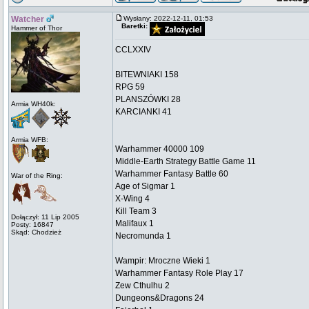
Watcher
Wysłany: 2022-12-11, 01:53
Baretki:
Hammer of Thor
CCLXXIV
BITEWNIAKI 158
RPG 59
PLANSZÓWKI 28
Armia WH40k:
KARCIANKI 41
Armia WFB:
Warhammer 40000 109
Middle-Earth Strategy Battle Game 11
Warhammer Fantasy Battle 60
War of the Ring:
Age of Sigmar 1
X-Wing 4
Kill Team 3
Dołączył: 11 Lip 2005
Malifaux 1
Posty: 16847
Skąd: Chodzież
Necromunda 1
Wampir: Mroczne Wieki 1
Warhammer Fantasy Role Play 17
Zew Cthulhu 2
Dungeons&Dragons 24