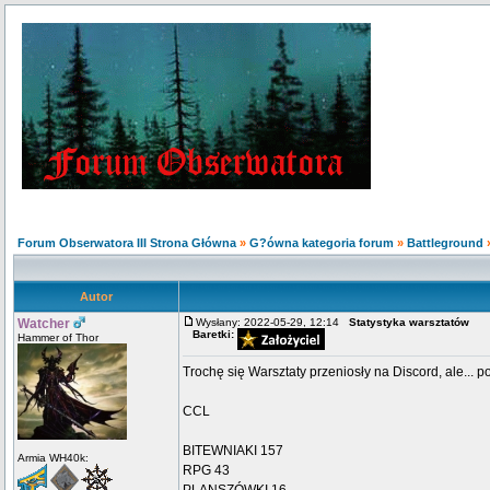
Forum Obserwatora III Strona Główna
»
G?ówna kategoria forum
»
Battleground
Autor
Watcher
Wysłany: 2022-05-29, 12:14
Statystyka warsztatów
Baretki:
Hammer of Thor
Trochę się Warsztaty przeniosły na Discord, ale... 
CCL
BITEWNIAKI 157
Armia WH40k:
RPG 43