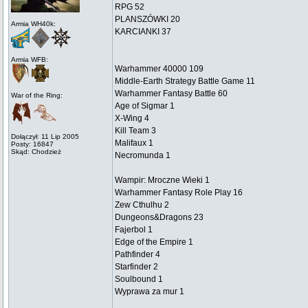
RPG 52
PLANSZÓWKI 20
Armia WH40k:
KARCIANKI 37
Armia WFB:
Warhammer 40000 109
Middle-Earth Strategy Battle Game 11
Warhammer Fantasy Battle 60
War of the Ring:
Age of Sigmar 1
X-Wing 4
Kill Team 3
Dołączył: 11 Lip 2005
Malifaux 1
Posty: 16847
Skąd: Chodzież
Necromunda 1
Wampir: Mroczne Wieki 1
Warhammer Fantasy Role Play 16
Zew Cthulhu 2
Dungeons&Dragons 23
Fajerbol 1
Edge of the Empire 1
Pathfinder 4
Starfinder 2
Soulbound 1
Wyprawa za mur 1