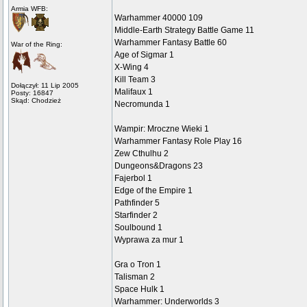
Armia WFB:
Warhammer 40000 109
Middle-Earth Strategy Battle Game 11
Warhammer Fantasy Battle 60
War of the Ring:
Age of Sigmar 1
X-Wing 4
Kill Team 3
Dołączył: 11 Lip 2005
Malifaux 1
Posty: 16847
Skąd: Chodzież
Necromunda 1
Wampir: Mroczne Wieki 1
Warhammer Fantasy Role Play 16
Zew Cthulhu 2
Dungeons&Dragons 23
Fajerbol 1
Edge of the Empire 1
Pathfinder 5
Starfinder 2
Soulbound 1
Wyprawa za mur 1
Gra o Tron 1
Talisman 2
Space Hulk 1
Warhammer: Underworlds 3