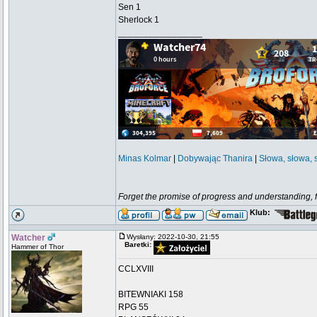
Sen 1
Sherlock 1
_________________
Minas Kolmar
|
Dobywając Thanira
|
Słowa, słowa, 
Forget the promise of progress and understanding, for
Klub:
Watcher
Wysłany: 2022-10-30, 21:55
Baretki:
Hammer of Thor
CCLXVIII
BITEWNIAKI 158
RPG 55