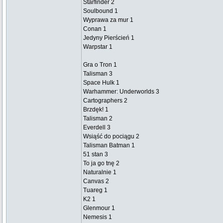
Starfinder 2
Soulbound 1
Wyprawa za mur 1
Conan 1
Jedyny Pierścień 1
Warpstar 1
Gra o Tron 1
Talisman 3
Space Hulk 1
Warhammer: Underworlds 3
Cartographers 2
Brzdęk! 1
Talisman 2
Everdell 3
Wsiąść do pociągu 2
Talisman Batman 1
51 stan 3
To ja go tnę 2
Naturalnie 1
Canvas 2
Tuareg 1
K2 1
Glenmour 1
Nemesis 1