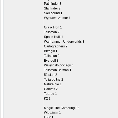
Pathfinder 3
Starfinder 2
Soulbound 1
Wyprawa za mur 1
Gra o Tron 1
Talisman 2
Space Hulk 1
Warhammer: Underworlds 3
Cartographers 2
Brzdęk! 1
Talisman 2
Everdell 3
Wsiąść do pociągu 1
Talisman Batman 1
51 stan 2
To ja go tnę 2
Naturalnie 1
Canvas 2
Tuareg 1
K2 1
Magic: The Gathering 32
Wiedźmin 1
LotR 1