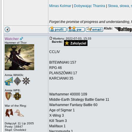
Minas Kolmar
|
Dobywając Thanira
|
Słowa, słowa, 
Forget the promise of progress and understanding, for
Klub:
Watcher
Wysłany: 2022-07-03, 15:33
Baretki:
Hammer of Thor
CCLIV
BITEWNIAKI 157
RPG 46
PLANSZÓWKI 17
Armia WH40k:
KARCIANKI 35
Armia WFB:
Warhammer 40000 109
Middle-Earth Strategy Battle Game 11
Warhammer Fantasy Battle 60
War of the Ring:
Age of Sigmar 1
X-Wing 3
Kill Team 3
Dołączył: 11 Lip 2005
Malifaux 1
Posty: 16847
Skąd: Chodzież
Necromunda 1