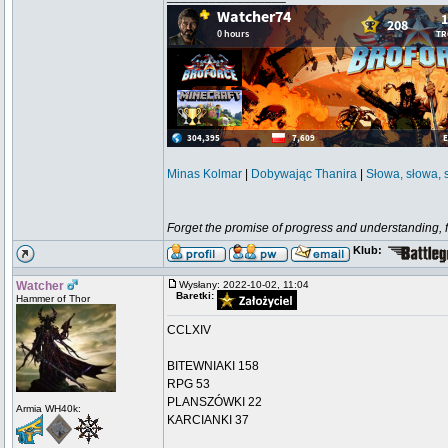
Minas Kolmar
|
Dobywając Thanira
|
Słowa, słowa, 
Forget the promise of progress and understanding, for
Klub:
Watcher
Wysłany: 2022-10-02, 11:04
Baretki:
Hammer of Thor
CCLXIV
BITEWNIAKI 158
RPG 53
PLANSZÓWKI 22
Armia WH40k:
KARCIANKI 37