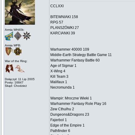
CCLXXI
BITEWNIAKI 158
RPG 57
PLANSZÓWKI 27
Armia WH40k:
KARCIANKI 39
Armia WFB:
Warhammer 40000 109
Middle-Earth Strategy Battle Game 11
Warhammer Fantasy Battle 60
War of the Ring:
Age of Sigmar 1
X-Wing 4
Kill Team 3
Dołączył: 11 Lip 2005
Malifaux 1
Posty: 16847
Skąd: Chodzież
Necromunda 1
Wampir: Mroczne Wieki 1
Warhammer Fantasy Role Play 16
Zew Cthulhu 2
Dungeons&Dragons 23
Fajerbol 1
Edge of the Empire 1
Pathfinder 6