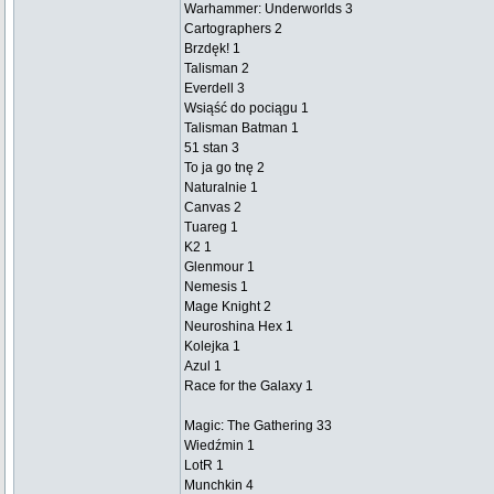
Warhammer: Underworlds 3
Cartographers 2
Brzdęk! 1
Talisman 2
Everdell 3
Wsiąść do pociągu 1
Talisman Batman 1
51 stan 3
To ja go tnę 2
Naturalnie 1
Canvas 2
Tuareg 1
K2 1
Glenmour 1
Nemesis 1
Mage Knight 2
Neuroshina Hex 1
Kolejka 1
Azul 1
Race for the Galaxy 1
Magic: The Gathering 33
Wiedźmin 1
LotR 1
Munchkin 4