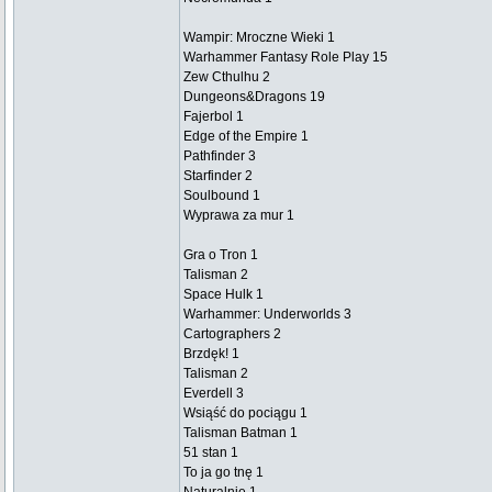
Wampir: Mroczne Wieki 1
Warhammer Fantasy Role Play 15
Zew Cthulhu 2
Dungeons&Dragons 19
Fajerbol 1
Edge of the Empire 1
Pathfinder 3
Starfinder 2
Soulbound 1
Wyprawa za mur 1
Gra o Tron 1
Talisman 2
Space Hulk 1
Warhammer: Underworlds 3
Cartographers 2
Brzdęk! 1
Talisman 2
Everdell 3
Wsiąść do pociągu 1
Talisman Batman 1
51 stan 1
To ja go tnę 1