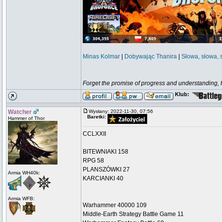
Minas Kolmar
|
Dobywając Thanira
|
Słowa, słowa, 
Forget the promise of progress and understanding, for
Klub:
Watcher
Wysłany: 2022-11-30, 07:56
Baretki:
Hammer of Thor
CCLXXII
BITEWNIAKI 158
RPG 58
PLANSZÓWKI 27
Armia WH40k:
KARCIANKI 40
Armia WFB:
Warhammer 40000 109
Middle-Earth Strategy Battle Game 11