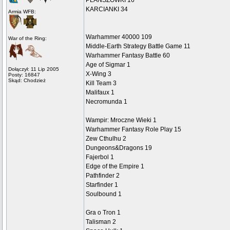
PLANSZÓWKI 16
KARCIANKI 34
Armia WFB:
Warhammer 40000 109
War of the Ring:
Middle-Earth Strategy Battle Game 11
Warhammer Fantasy Battle 60
Age of Sigmar 1
Dołączył: 11 Lip 2005
X-Wing 3
Posty: 16847
Skąd: Chodzież
Kill Team 3
Malifaux 1
Necromunda 1
Wampir: Mroczne Wieki 1
Warhammer Fantasy Role Play 15
Zew Cthulhu 2
Dungeons&Dragons 19
Fajerbol 1
Edge of the Empire 1
Pathfinder 2
Starfinder 1
Soulbound 1
Gra o Tron 1
Talisman 2