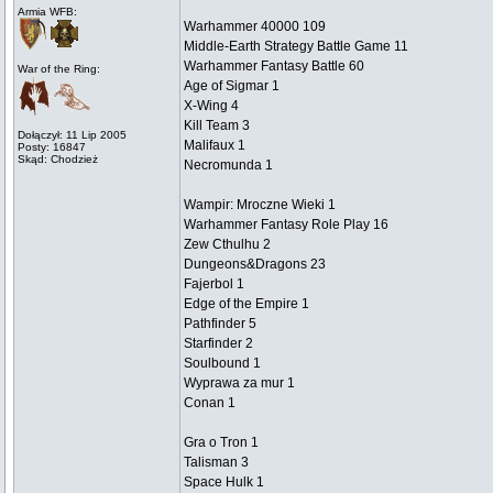
Armia WFB:
Warhammer 40000 109
Middle-Earth Strategy Battle Game 11
Warhammer Fantasy Battle 60
War of the Ring:
Age of Sigmar 1
X-Wing 4
Kill Team 3
Dołączył: 11 Lip 2005
Malifaux 1
Posty: 16847
Skąd: Chodzież
Necromunda 1
Wampir: Mroczne Wieki 1
Warhammer Fantasy Role Play 16
Zew Cthulhu 2
Dungeons&Dragons 23
Fajerbol 1
Edge of the Empire 1
Pathfinder 5
Starfinder 2
Soulbound 1
Wyprawa za mur 1
Conan 1
Gra o Tron 1
Talisman 3
Space Hulk 1