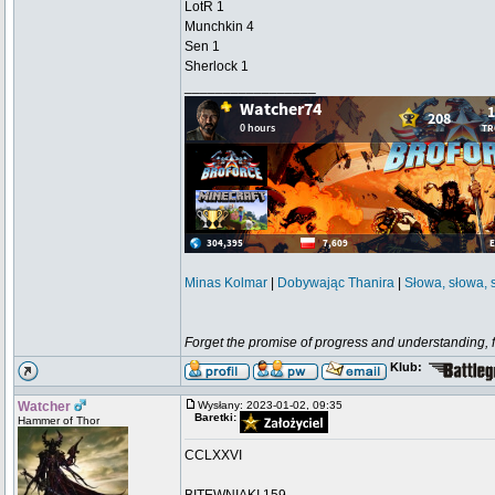
LotR 1
Munchkin 4
Sen 1
Sherlock 1
_________________
Minas Kolmar
|
Dobywając Thanira
|
Słowa, słowa, 
Forget the promise of progress and understanding, for
Klub:
Watcher
Wysłany: 2023-01-02, 09:35
Baretki:
Hammer of Thor
CCLXXVI