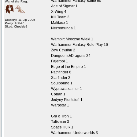
Warhammer Fantasy Battle 60
War of the Ring:
Age of Sigmar 1
X-Wing 4
Kill Team 3
Dołączył: 11 Lip 2005
Malifaux 1
Posty: 16847
Skąd: Chodzież
Necromunda 1
Wampir: Mroczne Wieki 1
Warhammer Fantasy Role Play 16
Zew Cthulhu 2
Dungeons&Dragons 24
Fajerbol 1
Edge of the Empire 1
Pathfinder 6
Starfinder 2
Soulbound 1
Wyprawa za mur 1
Conan 1
Jedyny Pierścień 1
Warpstar 1
Gra o Tron 1
Talisman 3
Space Hulk 1
Warhammer: Underworlds 3