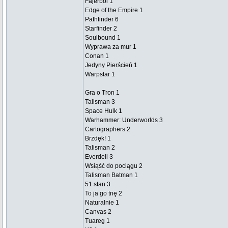
Fajerbol 1
Edge of the Empire 1
Pathfinder 6
Starfinder 2
Soulbound 1
Wyprawa za mur 1
Conan 1
Jedyny Pierścień 1
Warpstar 1
Gra o Tron 1
Talisman 3
Space Hulk 1
Warhammer: Underworlds 3
Cartographers 2
Brzdęk! 1
Talisman 2
Everdell 3
Wsiąść do pociągu 2
Talisman Batman 1
51 stan 3
To ja go tnę 2
Naturalnie 1
Canvas 2
Tuareg 1