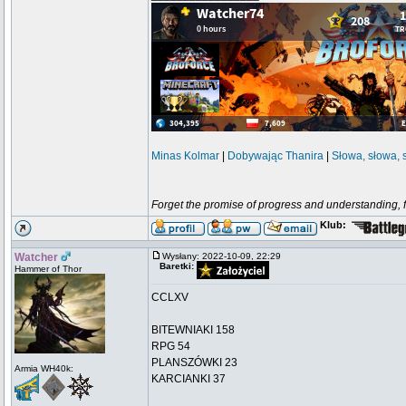
Minas Kolmar
|
Dobywając Thanira
|
Słowa, słowa, 
Forget the promise of progress and understanding, for
Klub:
Watcher
Wysłany: 2022-10-09, 22:29
Baretki:
Hammer of Thor
CCLXV
BITEWNIAKI 158
RPG 54
PLANSZÓWKI 23
Armia WH40k:
KARCIANKI 37