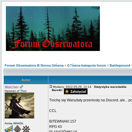
Forum Obserwatora III Strona Główna
»
G?ówna kategoria forum
»
Battleground
Autor
Watcher
Wysłany: 2022-05-29, 12:14
Statystyka warsztatów
Baretki:
Hammer of Thor
Trochę się Warsztaty przeniosły na Discord, ale... 
CCL
BITEWNIAKI 157
Armia WH40k:
RPG 43