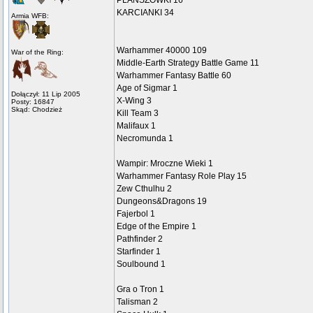
PLANSZÓWKI 16
KARCIANKI 34
Armia WFB:
Warhammer 40000 109
War of the Ring:
Middle-Earth Strategy Battle Game 11
Warhammer Fantasy Battle 60
Age of Sigmar 1
Dołączył: 11 Lip 2005
X-Wing 3
Posty: 16847
Skąd: Chodzież
Kill Team 3
Malifaux 1
Necromunda 1
Wampir: Mroczne Wieki 1
Warhammer Fantasy Role Play 15
Zew Cthulhu 2
Dungeons&Dragons 19
Fajerbol 1
Edge of the Empire 1
Pathfinder 2
Starfinder 1
Soulbound 1
Gra o Tron 1
Talisman 2