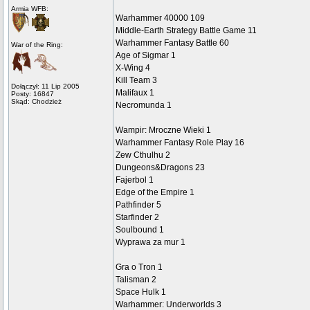
Armia WFB:
Warhammer 40000 109
Middle-Earth Strategy Battle Game 11
Warhammer Fantasy Battle 60
War of the Ring:
Age of Sigmar 1
X-Wing 4
Kill Team 3
Dołączył: 11 Lip 2005
Malifaux 1
Posty: 16847
Skąd: Chodzież
Necromunda 1
Wampir: Mroczne Wieki 1
Warhammer Fantasy Role Play 16
Zew Cthulhu 2
Dungeons&Dragons 23
Fajerbol 1
Edge of the Empire 1
Pathfinder 5
Starfinder 2
Soulbound 1
Wyprawa za mur 1
Gra o Tron 1
Talisman 2
Space Hulk 1
Warhammer: Underworlds 3