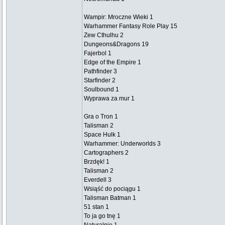
Wampir: Mroczne Wieki 1
Warhammer Fantasy Role Play 15
Zew Cthulhu 2
Dungeons&Dragons 19
Fajerbol 1
Edge of the Empire 1
Pathfinder 3
Starfinder 2
Soulbound 1
Wyprawa za mur 1
Gra o Tron 1
Talisman 2
Space Hulk 1
Warhammer: Underworlds 3
Cartographers 2
Brzdęk! 1
Talisman 2
Everdell 3
Wsiąść do pociągu 1
Talisman Batman 1
51 stan 1
To ja go tnę 1