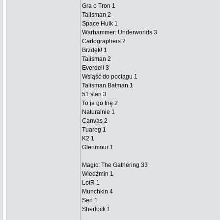
Gra o Tron 1
Talisman 2
Space Hulk 1
Warhammer: Underworlds 3
Cartographers 2
Brzdęk! 1
Talisman 2
Everdell 3
Wsiąść do pociągu 1
Talisman Batman 1
51 stan 3
To ja go tnę 2
Naturalnie 1
Canvas 2
Tuareg 1
K2 1
Glenmour 1
Magic: The Gathering 33
Wiedźmin 1
LotR 1
Munchkin 4
Sen 1
Sherlock 1
_________________