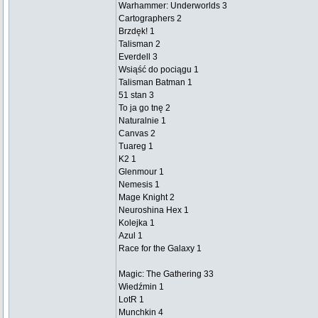
Warhammer: Underworlds 3
Cartographers 2
Brzdęk! 1
Talisman 2
Everdell 3
Wsiąść do pociągu 1
Talisman Batman 1
51 stan 3
To ja go tnę 2
Naturalnie 1
Canvas 2
Tuareg 1
K2 1
Glenmour 1
Nemesis 1
Mage Knight 2
Neuroshina Hex 1
Kolejka 1
Azul 1
Race for the Galaxy 1
Magic: The Gathering 33
Wiedźmin 1
LotR 1
Munchkin 4