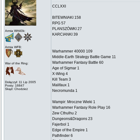
CCLXXI
BITEWNIAKI 158
RPG 57
PLANSZÓWKI 27
Armia WH40k:
KARCIANKI 39
Armia WFB:
Warhammer 40000 109
Middle-Earth Strategy Battle Game 11
Warhammer Fantasy Battle 60
War of the Ring:
Age of Sigmar 1
X-Wing 4
Kill Team 3
Dołączył: 11 Lip 2005
Malifaux 1
Posty: 16847
Skąd: Chodzież
Necromunda 1
Wampir: Mroczne Wieki 1
Warhammer Fantasy Role Play 16
Zew Cthulhu 2
Dungeons&Dragons 23
Fajerbol 1
Edge of the Empire 1
Pathfinder 6