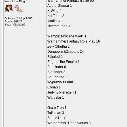
Warhammer Fantasy Battle 60
War of the Ring:
Age of Sigmar 1
X-Wing 4
Kill Team 3
Dołączył: 11 Lip 2005
Malifaux 1
Posty: 16847
Skąd: Chodzież
Necromunda 1
Wampir: Mroczne Wieki 1
Warhammer Fantasy Role Play 16
Zew Cthulhu 2
Dungeons&Dragons 24
Fajerbol 1
Edge of the Empire 1
Pathfinder 6
Starfinder 2
Soulbound 1
Wyprawa za mur 1
Conan 1
Jedyny Pierścień 1
Warpstar 1
Gra o Tron 1
Talisman 3
Space Hulk 1
Warhammer: Underworlds 3