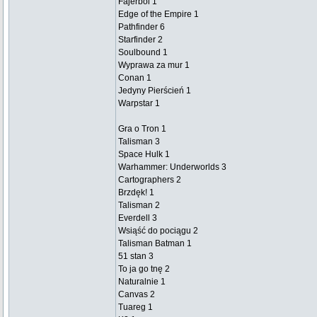
Fajerbol 1
Edge of the Empire 1
Pathfinder 6
Starfinder 2
Soulbound 1
Wyprawa za mur 1
Conan 1
Jedyny Pierścień 1
Warpstar 1
Gra o Tron 1
Talisman 3
Space Hulk 1
Warhammer: Underworlds 3
Cartographers 2
Brzdęk! 1
Talisman 2
Everdell 3
Wsiąść do pociągu 2
Talisman Batman 1
51 stan 3
To ja go tnę 2
Naturalnie 1
Canvas 2
Tuareg 1