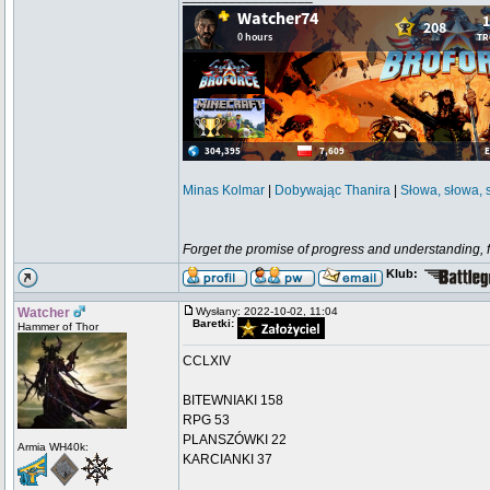
Minas Kolmar
|
Dobywając Thanira
|
Słowa, słowa, 
Forget the promise of progress and understanding, for
Klub:
Watcher
Wysłany: 2022-10-02, 11:04
Baretki:
Hammer of Thor
CCLXIV
BITEWNIAKI 158
RPG 53
PLANSZÓWKI 22
Armia WH40k:
KARCIANKI 37