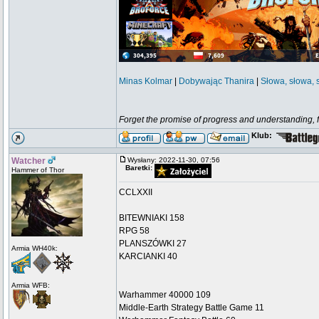
Minas Kolmar
|
Dobywając Thanira
|
Słowa, słowa, 
Forget the promise of progress and understanding, for
Klub:
Watcher
Wysłany: 2022-11-30, 07:56
Baretki:
Hammer of Thor
CCLXXII
BITEWNIAKI 158
RPG 58
PLANSZÓWKI 27
Armia WH40k:
KARCIANKI 40
Armia WFB:
Warhammer 40000 109
Middle-Earth Strategy Battle Game 11