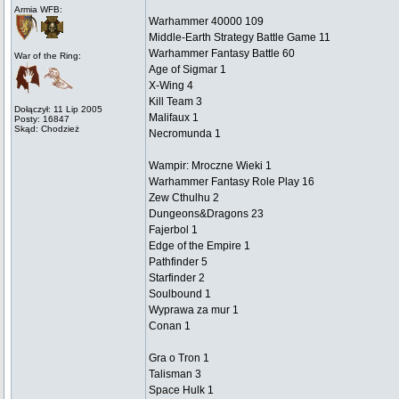
Armia WFB:
Warhammer 40000 109
Middle-Earth Strategy Battle Game 11
Warhammer Fantasy Battle 60
War of the Ring:
Age of Sigmar 1
X-Wing 4
Kill Team 3
Dołączył: 11 Lip 2005
Malifaux 1
Posty: 16847
Skąd: Chodzież
Necromunda 1
Wampir: Mroczne Wieki 1
Warhammer Fantasy Role Play 16
Zew Cthulhu 2
Dungeons&Dragons 23
Fajerbol 1
Edge of the Empire 1
Pathfinder 5
Starfinder 2
Soulbound 1
Wyprawa za mur 1
Conan 1
Gra o Tron 1
Talisman 3
Space Hulk 1