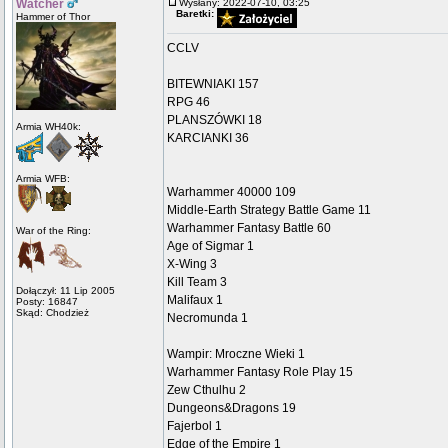
Watcher
Wysłany: 2022-07-10, 03:25
Baretki:
Hammer of Thor
CCLV
BITEWNIAKI 157
RPG 46
PLANSZÓWKI 18
Armia WH40k:
KARCIANKI 36
Armia WFB:
Warhammer 40000 109
Middle-Earth Strategy Battle Game 11
Warhammer Fantasy Battle 60
War of the Ring:
Age of Sigmar 1
X-Wing 3
Kill Team 3
Dołączył: 11 Lip 2005
Malifaux 1
Posty: 16847
Skąd: Chodzież
Necromunda 1
Wampir: Mroczne Wieki 1
Warhammer Fantasy Role Play 15
Zew Cthulhu 2
Dungeons&Dragons 19
Fajerbol 1
Edge of the Empire 1