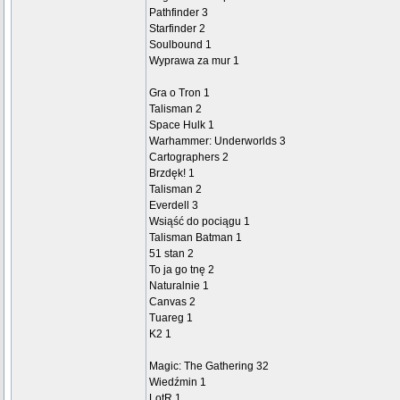
Pathfinder 3
Starfinder 2
Soulbound 1
Wyprawa za mur 1
Gra o Tron 1
Talisman 2
Space Hulk 1
Warhammer: Underworlds 3
Cartographers 2
Brzdęk! 1
Talisman 2
Everdell 3
Wsiąść do pociągu 1
Talisman Batman 1
51 stan 2
To ja go tnę 2
Naturalnie 1
Canvas 2
Tuareg 1
K2 1
Magic: The Gathering 32
Wiedźmin 1
LotR 1