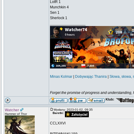
LotR 1
Munchkin 4
Sen 1
Sherlock 1
_________________
Minas Kolmar
|
Dobywając Thanira
|
Słowa, słowa, 
Forget the promise of progress and understanding, for
Klub:
Watcher
Wysłany: 2023-01-02, 09:35
Baretki:
Hammer of Thor
CCLXXVI