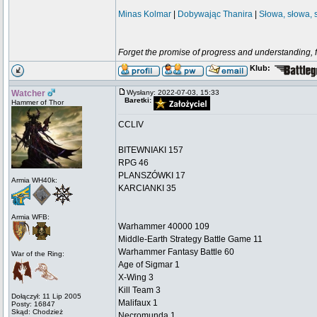
Minas Kolmar
|
Dobywając Thanira
|
Słowa, słowa, 
Forget the promise of progress and understanding, for
Klub:
Watcher
Wysłany: 2022-07-03, 15:33
Baretki:
Hammer of Thor
CCLIV
BITEWNIAKI 157
RPG 46
PLANSZÓWKI 17
Armia WH40k:
KARCIANKI 35
Armia WFB:
Warhammer 40000 109
Middle-Earth Strategy Battle Game 11
Warhammer Fantasy Battle 60
War of the Ring:
Age of Sigmar 1
X-Wing 3
Kill Team 3
Dołączył: 11 Lip 2005
Malifaux 1
Posty: 16847
Skąd: Chodzież
Necromunda 1