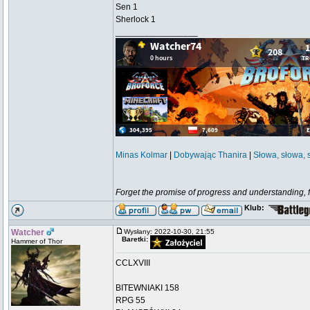
Sen 1
Sherlock 1
_________________
Minas Kolmar
|
Dobywając Thanira
|
Słowa, słowa, 
Forget the promise of progress and understanding, for
Klub:
Watcher
Wysłany: 2022-10-30, 21:55
Baretki:
Hammer of Thor
CCLXVIII
BITEWNIAKI 158
RPG 55