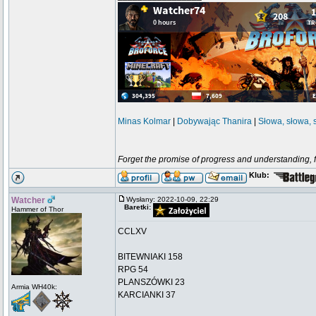
Minas Kolmar
|
Dobywając Thanira
|
Słowa, słowa, 
Forget the promise of progress and understanding, for
Klub:
Watcher
Wysłany: 2022-10-09, 22:29
Baretki:
Hammer of Thor
CCLXV
BITEWNIAKI 158
RPG 54
PLANSZÓWKI 23
Armia WH40k:
KARCIANKI 37