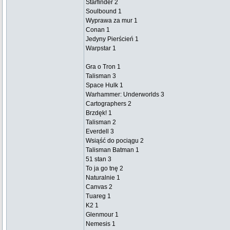
Starfinder 2
Soulbound 1
Wyprawa za mur 1
Conan 1
Jedyny Pierścień 1
Warpstar 1
Gra o Tron 1
Talisman 3
Space Hulk 1
Warhammer: Underworlds 3
Cartographers 2
Brzdęk! 1
Talisman 2
Everdell 3
Wsiąść do pociągu 2
Talisman Batman 1
51 stan 3
To ja go tnę 2
Naturalnie 1
Canvas 2
Tuareg 1
K2 1
Glenmour 1
Nemesis 1