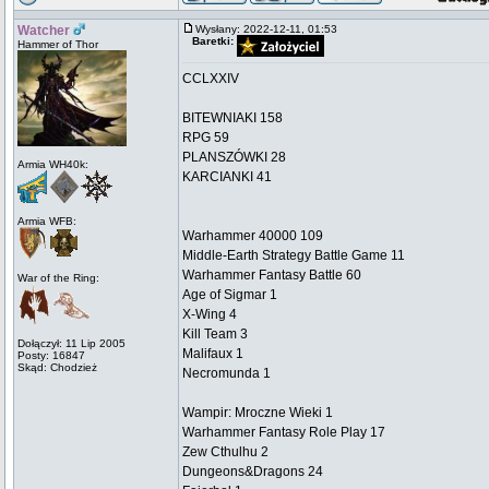
Watcher
Wysłany: 2022-12-11, 01:53
Baretki:
Hammer of Thor
CCLXXIV
BITEWNIAKI 158
RPG 59
PLANSZÓWKI 28
Armia WH40k:
KARCIANKI 41
Armia WFB:
Warhammer 40000 109
Middle-Earth Strategy Battle Game 11
Warhammer Fantasy Battle 60
War of the Ring:
Age of Sigmar 1
X-Wing 4
Kill Team 3
Dołączył: 11 Lip 2005
Malifaux 1
Posty: 16847
Skąd: Chodzież
Necromunda 1
Wampir: Mroczne Wieki 1
Warhammer Fantasy Role Play 17
Zew Cthulhu 2
Dungeons&Dragons 24