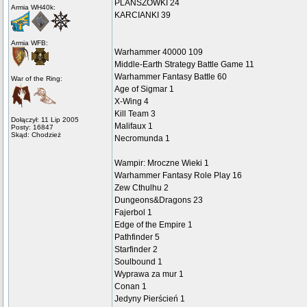
PLANSZÓWKI 24
Armia WH40k:
KARCIANKI 39
Armia WFB:
Warhammer 40000 109
Middle-Earth Strategy Battle Game 11
Warhammer Fantasy Battle 60
War of the Ring:
Age of Sigmar 1
X-Wing 4
Kill Team 3
Dołączył: 11 Lip 2005
Malifaux 1
Posty: 16847
Skąd: Chodzież
Necromunda 1
Wampir: Mroczne Wieki 1
Warhammer Fantasy Role Play 16
Zew Cthulhu 2
Dungeons&Dragons 23
Fajerbol 1
Edge of the Empire 1
Pathfinder 5
Starfinder 2
Soulbound 1
Wyprawa za mur 1
Conan 1
Jedyny Pierścień 1