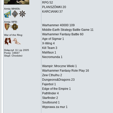
RPG 52
PLANSZÓWKI 20
Armia WH40k:
KARCIANKI 37
Armia WFB:
Warhammer 40000 109
Middle-Earth Strategy Battle Game 11
Warhammer Fantasy Battle 60
War of the Ring:
Age of Sigmar 1
X-Wing 4
Kill Team 3
Dołączył: 11 Lip 2005
Malifaux 1
Posty: 16847
Skąd: Chodzież
Necromunda 1
Wampir: Mroczne Wieki 1
Warhammer Fantasy Role Play 16
Zew Cthulhu 2
Dungeons&Dragons 23
Fajerbol 1
Edge of the Empire 1
Pathfinder 4
Starfinder 2
Soulbound 1
Wyprawa za mur 1